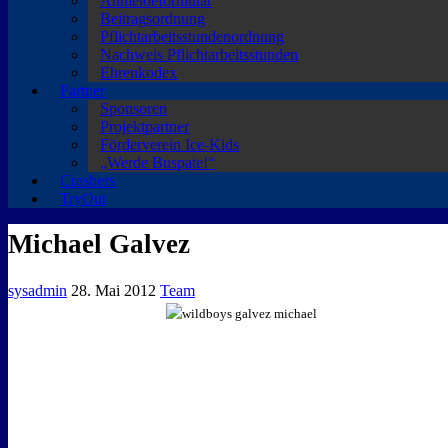
Anmeldeformular
Beitragsordnung
Pflichtarbeitsstundenordnung
Nachweis Pflichtarbeitsstunden
Ehrenkodex
Partner
Sponsoren
Projektpartner
Förderverein Ice-Kids
„Werde Buspate!“
Crashers
TryOut
Michael Galvez
sysadmin
28. Mai 2012
Team