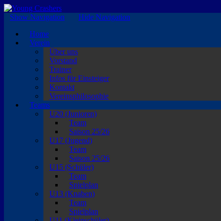
EISKALTE LEIDENSCHAFT
Show Navigation
Hide Navigation
Home
Verein
Über uns
Vorstand
Trainer
Infos für Einsteiger
Kontakt
Vereinsphilosophie
Teams
U20 (Junioren)
Team
Saison 25/26
U17 (Jugend)
Team
Saison 25/26
U15 (Schüler)
Team
Spielplan
U13 (Knaben)
Team
Spielplan
U11 (Kleinschüler)