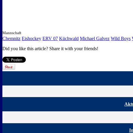
Mannschaft
Chemnitz
Eishockey
ERV 07
Küchwald
Michael Galvez
Wild Boys
Did you like this article? Share it with your friends!
Aktu
I