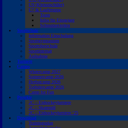
U9 (Kleinstschüler)
U7 & Laufgruppe
Team
Infos für Einsteiger
Schnupperzeiten
Sportschule
Information Einschulung
Sportgymnasium
Sportoberschule
Sportinternat
Aufnahme
Turniere
Camps
Wintercamp 2027
Sommercamp 2026
Herbstcamp 2026
Torhütercamp 2026
Camp for Fun
Projekte
2C – Eishockeyturniere
2C – Skatemill
2C – Eishockeyturniere ’25
Download
Trainingsplan