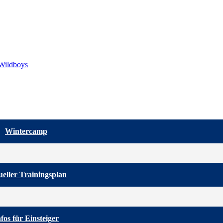
Wildboys
Wintercamp
eller Trainingsplan
nfos für Einsteiger