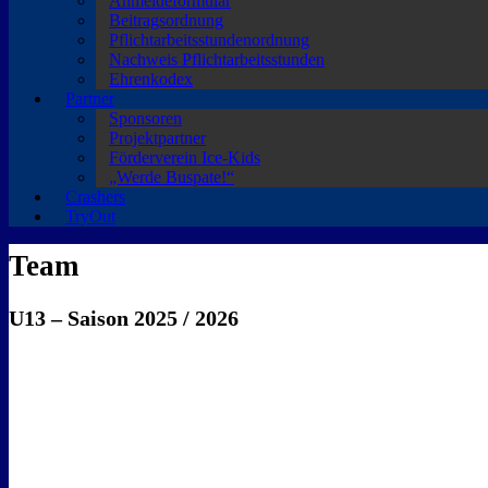
Anmeldeformular
Beitragsordnung
Pflichtarbeitsstundenordnung
Nachweis Pflichtarbeitsstunden
Ehrenkodex
Partner
Sponsoren
Projektpartner
Förderverein Ice-Kids
„Werde Buspate!“
Crashers
TryOut
Team
U13 – Saison 2025 / 2026