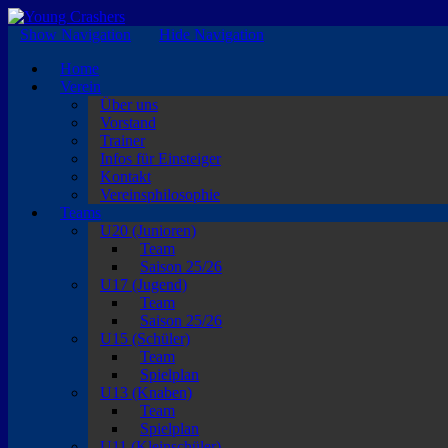
EISKALTE LEIDENSCHAFT
Show Navigation
Hide Navigation
Home
Verein
Über uns
Vorstand
Trainer
Infos für Einsteiger
Kontakt
Vereinsphilosophie
Teams
U20 (Junioren)
Team
Saison 25/26
U17 (Jugend)
Team
Saison 25/26
U15 (Schüler)
Team
Spielplan
U13 (Knaben)
Team
Spielplan
U11 (Kleinschüler)