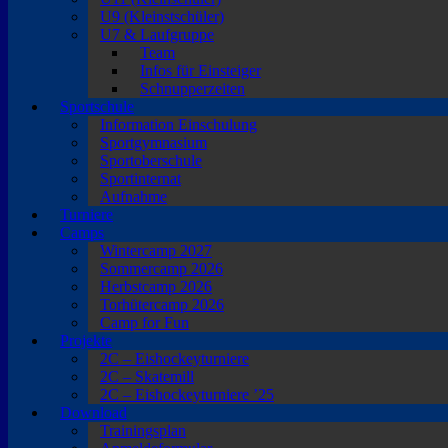
U9 (Kleinstschüler)
U7 & Laufgruppe
Team
Infos für Einsteiger
Schnupperzeiten
Sportschule
Information Einschulung
Sportgymnasium
Sportoberschule
Sportinternat
Aufnahme
Turniere
Camps
Wintercamp 2027
Sommercamp 2026
Herbstcamp 2026
Torhütercamp 2026
Camp for Fun
Projekte
2C – Eishockeyturniere
2C – Skatemill
2C – Eishockeyturniere ’25
Download
Trainingsplan