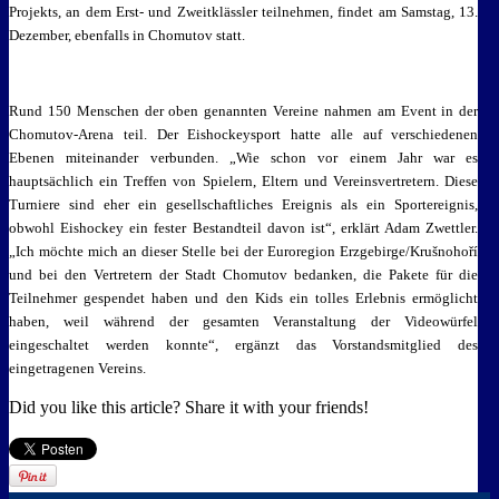
Projekts, an dem Erst- und Zweitklässler teilnehmen, findet am Samstag, 13.
Dezember, ebenfalls in Chomutov statt.
Rund 150 Menschen der oben genannten Vereine nahmen am Event in der
Chomutov-Arena teil. Der Eishockeysport hatte alle auf verschiedenen
Ebenen miteinander verbunden. „Wie schon vor einem Jahr war es
hauptsächlich ein Treffen von Spielern, Eltern und Vereinsvertretern. Diese
Turniere sind eher ein gesellschaftliches Ereignis als ein Sportereignis,
obwohl Eishockey ein fester Bestandteil davon ist“, erklärt Adam Zwettler.
„Ich möchte mich an dieser Stelle bei der Euroregion Erzgebirge/Krušnohoří
und bei den Vertretern der Stadt Chomutov bedanken, die Pakete für die
Teilnehmer gespendet haben und den Kids ein tolles Erlebnis ermöglicht
haben, weil während der gesamten Veranstaltung der Videowürfel
eingeschaltet werden konnte“, ergänzt das Vorstandsmitglied des
eingetragenen Vereins.
Did you like this article? Share it with your friends!