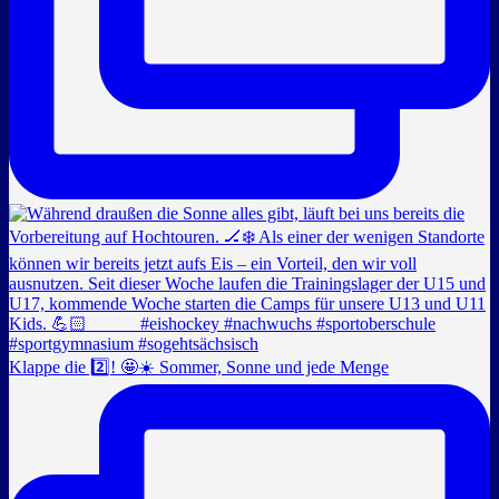
Klappe die 2️⃣! 🤩☀️ Sommer, Sonne und jede Menge