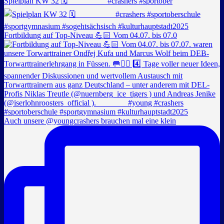
Spielplan KW 32 🗓️ _________ #crashers #sportober
Fortbildung auf Top-Niveau 💪🏻 Vom 04.07. bis 07.0
Auch unsere @youngcrashers brauchen mal eine klein