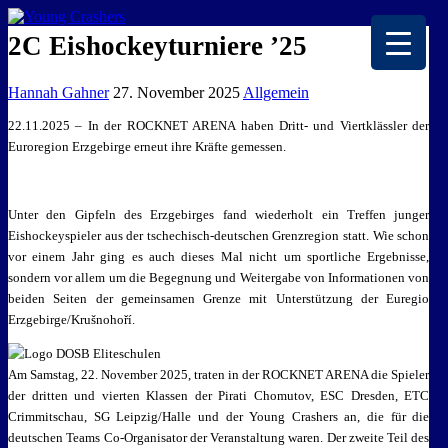
EISKALTE LEIDENSCHAFT
2C Eishockeyturniere ’25
Hannah Gahner
27. November 2025
Allgemein
22.11.2025 – In der ROCKNET ARENA haben Dritt- und Viertklässler der
Euroregion Erzgebirge erneut ihre Kräfte gemessen.
Unter den Gipfeln des Erzgebirges fand wiederholt ein Treffen junger
Eishockeyspieler aus der tschechisch-deutschen Grenzregion statt. Wie schon
vor einem Jahr ging es auch dieses Mal nicht um sportliche Ergebnisse,
sondern vor allem um die Begegnung und Weitergabe von Informationen von
beiden Seiten der gemeinsamen Grenze mit Unterstützung der Euregio
Erzgebirge/Krušnohoří.
Am Samstag, 22. November 2025, traten in der ROCKNET ARENA die Spieler
der dritten und vierten Klassen der Pirati Chomutov, ESC Dresden, ETC
Crimmitschau, SG Leipzig/Halle und der Young Crashers an, die für die
deutschen Teams Co-Organisator der Veranstaltung waren. Der zweite Teil des