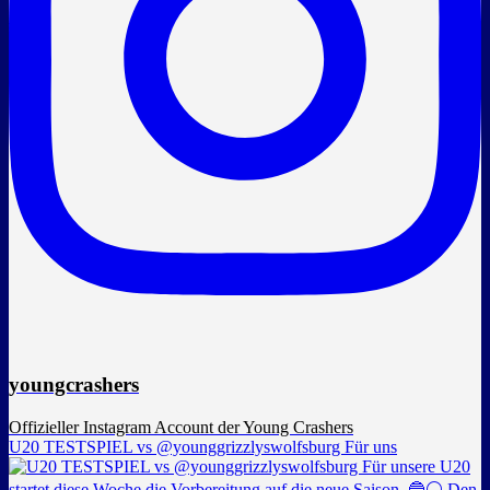
youngcrashers
Offizieller Instagram Account der Young Crashers
U20 TESTSPIEL vs @younggrizzlyswolfsburg Für uns