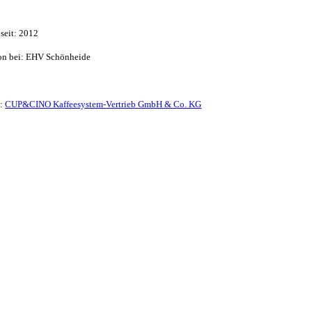
seit: 2012
ison bei: EHV Schönheide
t:
CUP&CINO Kaffeesystem-Vertrieb GmbH & Co. KG