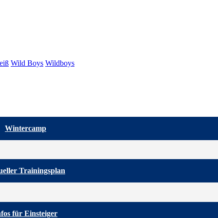
eiß
Wild Boys
Wildboys
Wintercamp
eller Trainingsplan
nfos für Einsteiger