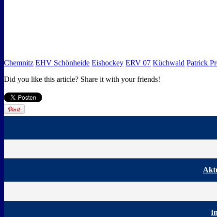
Chemnitz
EHV Schönheide
Eishockey
ERV 07
Küchwald
Patrick Pr
Did you like this article? Share it with your friends!
Aktu
I