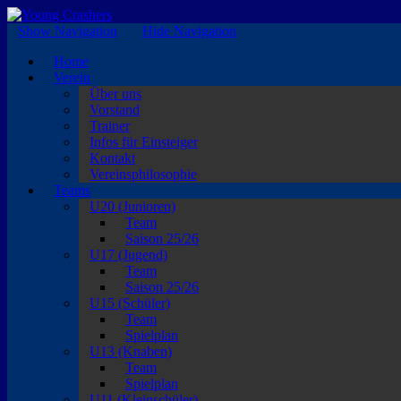
EISKALTE LEIDENSCHAFT
Show Navigation
Hide Navigation
Home
Verein
Über uns
Vorstand
Trainer
Infos für Einsteiger
Kontakt
Vereinsphilosophie
Teams
U20 (Junioren)
Team
Saison 25/26
U17 (Jugend)
Team
Saison 25/26
U15 (Schüler)
Team
Spielplan
U13 (Knaben)
Team
Spielplan
U11 (Kleinschüler)