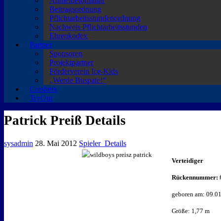
Anmeldeformular
Beitragsordnung
Pflichtarbeitsstundenordnung
Nachweis Pflichtarbeitsstunden
Ehrenkodex
Partner
Sponsoren
Projektpartner
Förderverein Ice-Kids
„Werde Buspate!“
Crashers
TryOut
Patrick Preiß Details
sysadmin
28. Mai 2012
Spieler_Details
Verteidiger
Rückennummer: 
geboren am: 09.0
Größe: 1,77 m