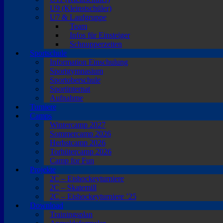
U9 (Kleinstschüler)
U7 & Laufgruppe
Team
Infos für Einsteiger
Schnupperzeiten
Sportschule
Information Einschulung
Sportgymnasium
Sportoberschule
Sportinternat
Aufnahme
Turniere
Camps
Wintercamp 2027
Sommercamp 2026
Herbstcamp 2026
Torhütercamp 2026
Camp for Fun
Projekte
2C – Eishockeyturniere
2C – Skatemill
2C – Eishockeyturniere ’25
Download
Trainingsplan