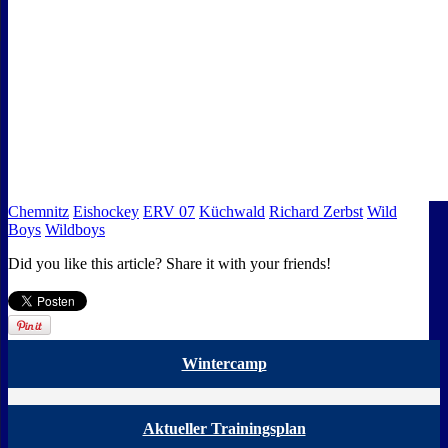
Chemnitz
Eishockey
ERV 07
Küchwald
Richard Zerbst
Wild
Boys
Wildboys
Did you like this article? Share it with your friends!
Wintercamp
Aktueller Trainingsplan