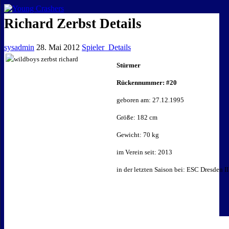
EISKALTE LEIDENSCHAFT
Richard Zerbst Details
sysadmin
28. Mai 2012
Spieler_Details
Stürmer
Rückennummer: #20
geboren am: 27.12.1995
Größe: 182 cm
Gewicht: 70 kg
im Verein seit: 2013
in der letzten Saison bei: ESC Dresden II