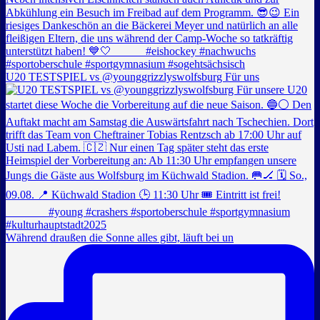
U20 TESTSPIEL vs @younggrizzlyswolfsburg Für uns
Während draußen die Sonne alles gibt, läuft bei un