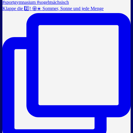
Klappe die 2️⃣! 🤩☀️ Sommer, Sonne und jede Menge