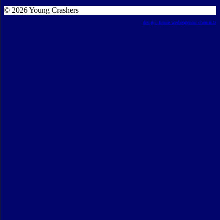
© 2026 Young Crashers
design: future werbeagentur chemnitz