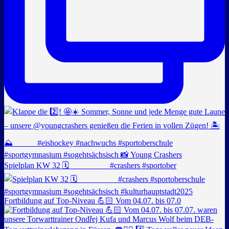
Spielplan KW 32 🗓️ _________ #crashers #sportober
Fortbildung auf Top-Niveau 💪🏻 Vom 04.07. bis 07.0