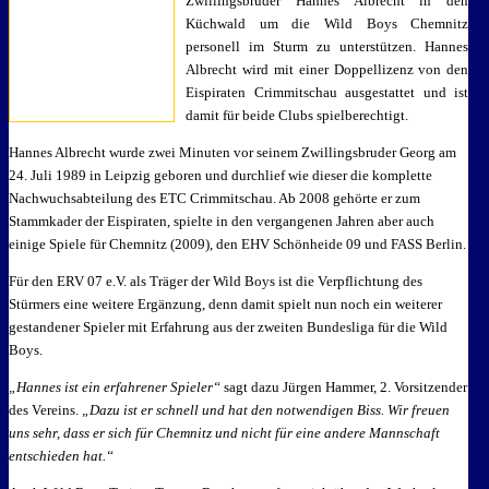
Zwillingsbruder Hannes Albrecht in den
Küchwald um die Wild Boys Chemnitz
personell im Sturm zu unterstützen. Hannes
Albrecht wird mit einer Doppellizenz von den
Eispiraten Crimmitschau ausgestattet und ist
damit für beide Clubs spielberechtigt.
Hannes Albrecht wurde zwei Minuten vor seinem Zwillingsbruder Georg am
24. Juli 1989 in Leipzig geboren und durchlief wie dieser die komplette
Nachwuchsabteilung des ETC Crimmitschau. Ab 2008 gehörte er zum
Stammkader der Eispiraten, spielte in den vergangenen Jahren aber auch
einige Spiele für Chemnitz (2009), den EHV Schönheide 09 und FASS Berlin.
Für den ERV 07 e.V. als Träger der Wild Boys ist die Verpflichtung des
Stürmers eine weitere Ergänzung, denn damit spielt nun noch ein weiterer
gestandener Spieler mit Erfahrung aus der zweiten Bundesliga für die Wild
Boys.
„Hannes ist ein erfahrener Spieler“
sagt dazu Jürgen Hammer, 2. Vorsitzender
des Vereins.
„Dazu ist er schnell und hat den notwendigen Biss. Wir freuen
uns sehr, dass er sich für Chemnitz und nicht für eine andere Mannschaft
entschieden hat.“