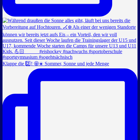
Klappe die 2️⃣! 🤩☀️ Sommer, Sonne und jede Menge