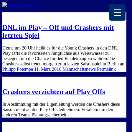
EISKALTE LEIDENSCHAFT
DNL im Play – Off und Crashers mit
letzten Spiel
Heute um 20 Uhr heißt es für die Young Crashers in den DNL
Play Offs die favoriserten Jungfüchse aus Weisswasser zu
besiegen, um die Chance für den Finaleinzug zu wahren.Die
Crashers selbst treten morgen zum letzten Saisonspiel in Berlin an.
Philipp Potempa
11. März 2016
Mannschaftsnews
Permalink
Crashers verzichten auf Play Offs
In Abstimmung mit der Ligenleitung werden die Crashers diese
Saison nicht an den Play Offs teilnehmen. Vorallem um den
anderen Teams Planungssicherheit …