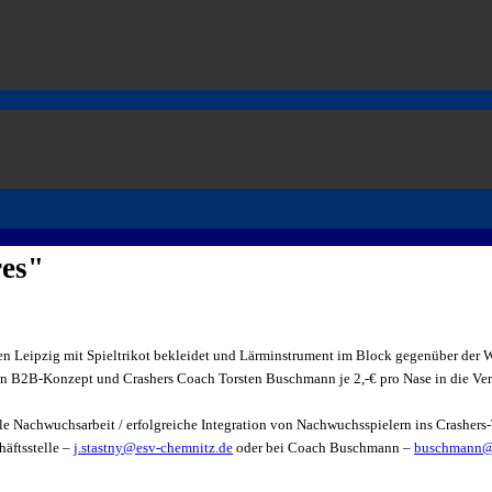
es"
n Leipzig mit Spieltrikot bekleidet und Lärminstrument im Block gegenüber der
n B2B-Konzept und Crashers Coach Torsten Buschmann je 2,-€ pro Nase in die Ver
lle Nachwuchsarbeit / erfolgreiche Integration von Nachwuchsspielern ins Crasher
häftsstelle –
j.stastny@esv-chemnitz.de
oder bei Coach Buschmann –
buschmann@