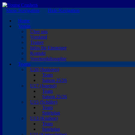
EISKALTE LEIDENSCHAFT
Show Navigation
Hide Navigation
Home
Verein
Über uns
Vorstand
Trainer
Infos für Einsteiger
Kontakt
Vereinsphilosophie
Teams
U20 (Junioren)
Team
Saison 25/26
U17 (Jugend)
Team
Saison 25/26
U15 (Schüler)
Team
Spielplan
U13 (Knaben)
Team
Spielplan
U11 (Kleinschüler)