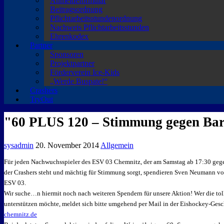
Anmeldeformular
Beitragsordnung
Pflichtarbeitsstundenordnung
Nachweis Pflichtarbeitsstunden
Ehrenkodex
Partner
Sponsoren
Projektpartner
Förderverein Ice-Kids
„Werde Buspate!“
Crashers
TryOut
"60 PLUS 120 – Stimmung gegen Bar
sysadmin
20. November 2014
Allgemein
Für jeden Nachwuchsspieler des ESV 03 Chemnitz, der am Samstag ab 17:30 gege
der Crashers steht und mächtig für Stimmung sorgt, spendieren Sven Neumann vo
ESV 03.
Wir suche
…
n hiermit noch nach weiteren Spendern für unsere Aktion! Wer die to
unterstützen möchte, meldet sich bitte umgehend per Mail in der Eishockey-Gesc
chemnitz.de