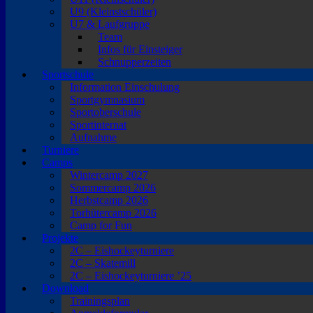
U9 (Kleinstschüler)
U7 & Laufgruppe
Team
Infos für Einsteiger
Schnupperzeiten
Sportschule
Information Einschulung
Sportgymnasium
Sportoberschule
Sportinternat
Aufnahme
Turniere
Camps
Wintercamp 2027
Sommercamp 2026
Herbstcamp 2026
Torhütercamp 2026
Camp for Fun
Projekte
2C – Eishockeyturniere
2C – Skatemill
2C – Eishockeyturniere ’25
Download
Trainingsplan