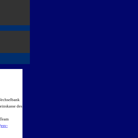
 Wechselbank
einskasse des
s-Team
esv-