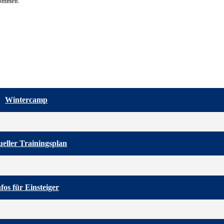
kommen.
Wintercamp
eller Trainingsplan
nfos für Einsteiger