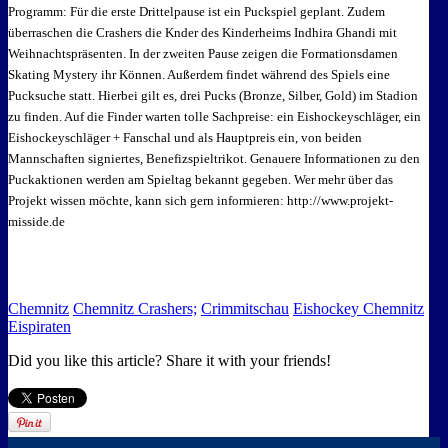
Programm: Für die erste Drittelpause ist ein Puckspiel geplant. Zudem
überraschen die Crashers die Knder des Kinderheims Indhira Ghandi mit
Weihnachtspräsenten. In der zweiten Pause zeigen die Formationsdamen
Skating Mystery ihr Können. Außerdem findet während des Spiels eine
Pucksuche statt. Hierbei gilt es, drei Pucks (Bronze, Silber, Gold) im Stadion
zu finden. Auf die Finder warten tolle Sachpreise: ein Eishockeyschläger, ein
Eishockeyschläger + Fanschal und als Hauptpreis ein, von beiden
Mannschaften signiertes, Benefizspieltrikot. Genauere Informationen zu den
Puckaktionen werden am Spieltag bekannt gegeben. Wer mehr über das
Projekt wissen möchte, kann sich gern informieren: http://www.projekt-
misside.de
Chemnitz
Chemnitz Crashers;
Crimmitschau
Eishockey Chemnitz
Eispiraten
Did you like this article? Share it with your friends!