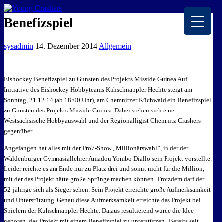
EISKALTE LEIDENSCHAFT
Benefizspiel
sysadmin
14. Dezember 2014
Allgemein
Eishockey Benefizspiel zu Gunsten des Projekts Misside Guinea Auf
Initiative des Eishockey Hobbyteams Kuhschnappler Hechte steigt am
Sonntag, 21.12.14 (ab 18:00 Uhr), am Chemnitzer Küchwald ein Benefizspiel
zu Gunsten des Projekts Misside Guinea. Dabei stehen sich eine
Westsächsische Hobbyauswahl und der Regionalligist Chemnitz Crashers
gegenüber.
Angefangen hat alles mit der Pro7-Show „Millionärswahl”, in der der
Waldenburger Gymnasiallehrer Amadou Yombo Diallo sein Projekt vorstellte.
Leider reichte es am Ende nur zu Platz drei und somit nicht für die Million,
mit der das Projekt hätte große Sprünge machen können. Trotzdem darf der
52-jährige sich als Sieger sehen. Sein Projekt erreichte große Aufmerksamkeit
und Unterstützung. Genau diese Aufmerksamkeit erreichte das Projekt bei
Spielern der Kuhschnappler Hechte. Daraus resultierend wurde die Idee
geboren, das Projekt mit einem Benefizspiel zu unterstützen. Bereits seit