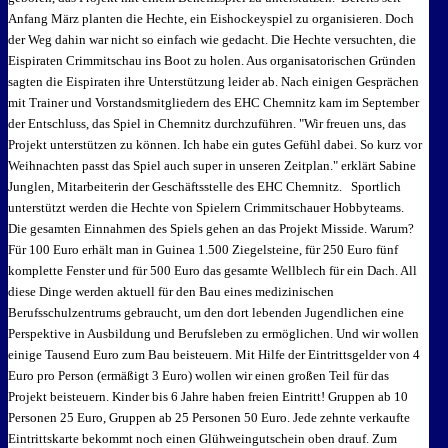
Anfang März planten die Hechte, ein Eishockeyspiel zu organisieren. Doch
der Weg dahin war nicht so einfach wie gedacht. Die Hechte versuchten, die
Eispiraten Crimmitschau ins Boot zu holen. Aus organisatorischen Gründen
sagten die Eispiraten ihre Unterstützung leider ab. Nach einigen Gesprächen
mit Trainer und Vorstandsmitgliedern des EHC Chemnitz kam im September
der Entschluss, das Spiel in Chemnitz durchzuführen. "Wir freuen uns, das
Projekt unterstützen zu können. Ich habe ein gutes Gefühl dabei. So kurz vor
Weihnachten passt das Spiel auch super in unseren Zeitplan." erklärt Sabine
Junglen, Mitarbeiterin der Geschäftsstelle des EHC Chemnitz. Sportlich
unterstützt werden die Hechte von Spielern Crimmitschauer Hobbyteams.
Die gesamten Einnahmen des Spiels gehen an das Projekt Misside. Warum?
Für 100 Euro erhält man in Guinea 1.500 Ziegelsteine, für 250 Euro fünf
komplette Fenster und für 500 Euro das gesamte Wellblech für ein Dach. All
diese Dinge werden aktuell für den Bau eines medizinischen
Berufsschulzentrums gebraucht, um den dort lebenden Jugendlichen eine
Perspektive in Ausbildung und Berufsleben zu ermöglichen. Und wir wollen
einige Tausend Euro zum Bau beisteuern. Mit Hilfe der Eintrittsgelder von 4
Euro pro Person (ermäßigt 3 Euro) wollen wir einen großen Teil für das
Projekt beisteuern. Kinder bis 6 Jahre haben freien Eintritt! Gruppen ab 10
Personen 25 Euro, Gruppen ab 25 Personen 50 Euro. Jede zehnte verkaufte
Eintrittskarte bekommt noch einen Glühweingutschein oben drauf. Zum