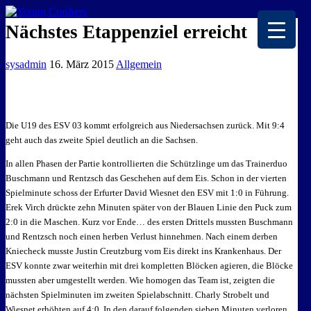
EISKALTE LEIDENSCHAFT
Nächstes Etappenziel erreicht
sysadmin
16. März 2015
Allgemein
Die U19 des ESV 03 kommt erfolgreich aus Niedersachsen zurück. Mit 9:4
geht auch das zweite Spiel deutlich an die Sachsen.
In allen Phasen der Partie kontrollierten die Schützlinge um das Trainerduo
Buschmann und Rentzsch das Geschehen auf dem Eis. Schon in der vierten
Spielminute schoss der Erfurter David Wiesnet den ESV mit 1:0 in Führung.
Erek Virch drückte zehn Minuten später von der Blauen Linie den Puck zum
2:0 in die Maschen. Kurz vor Ende
…
des ersten Drittels mussten Buschmann
und Rentzsch noch einen herben Verlust hinnehmen. Nach einem derben
Kniecheck musste Justin Creutzburg vom Eis direkt ins Krankenhaus. Der
ESV konnte zwar weiterhin mit drei kompletten Blöcken agieren, die Blöcke
mussten aber umgestellt werden. Wie homogen das Team ist, zeigten die
nächsten Spielminuten im zweiten Spielabschnitt. Charly Strobelt und
Wiesnet erhöhten auf 4:0. In den darauf folgenden sieben Minuten verloren