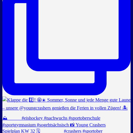
Spielplan KW 32 🗓️ _________ #crashers #sportober