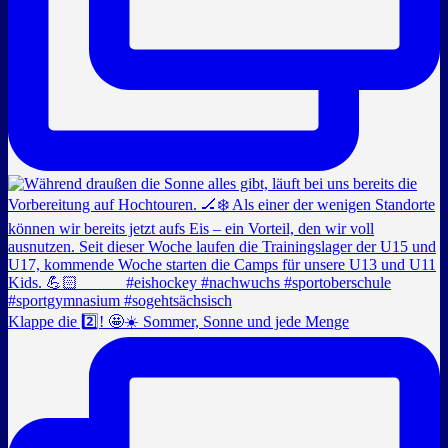
Klappe die 2️⃣! 🤩☀️ Sommer, Sonne und jede Menge