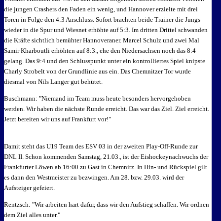
die jungen Crashers den Faden ein wenig, und Hannover erzielte mit drei
Toren in Folge den 4:3 Anschluss. Sofort brachten beide Trainer die Jungs
wieder in die Spur und Wiesnet erhöhte auf 5:3. Im dritten Drittel schwanden
die Kräfte sichtlich bemühter Hannoveraner. Marcel Schulz und zwei Mal
Samir Kharboutli erhöhten auf 8:3., ehe den Niedersachsen noch das 8:4
gelang. Das 9:4 und den Schlusspunkt unter ein kontrolliertes Spiel knipste
Charly Strobelt von der Grundlinie aus ein. Das Chemnitzer Tor wurde
diesmal von Nils Langer gut behütet.
Buschmann: "Niemand im Team muss heute besonders hervorgehoben
werden. Wir haben die nächste Runde erreicht. Das war das Ziel. Ziel erreicht.
Jetzt bereiten wir uns auf Frankfurt vor!"
Damit steht das U19 Team des ESV 03 in der zweiten Play-Off-Runde zur
DNL II. Schon kommenden Samstag, 21.03., ist der Eishockeynachwuchs der
Frankfurter Löwen ab 16:00 zu Gast in Chemnitz. In Hin- und Rückspiel gilt
es dann den Westmeister zu bezwingen. Am 28. bzw. 29.03. wird der
Aufsteiger gefeiert.
Rentzsch: "Wir arbeiten hart dafür, dass wir den Aufstieg schaffen. Wir ordnen
dem Ziel alles unter."