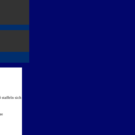
staffeln sich
re