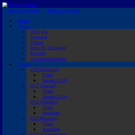
EISKALTE LEIDENSCHAFT
Show Navigation
Hide Navigation
Home
Verein
Über uns
Vorstand
Trainer
Infos für Einsteiger
Kontakt
Vereinsphilosophie
Teams
U20 (Junioren)
Team
Saison 25/26
U17 (Jugend)
Team
Saison 25/26
U15 (Schüler)
Team
Spielplan
U13 (Knaben)
Team
Spielplan
U11 (Kleinschüler)