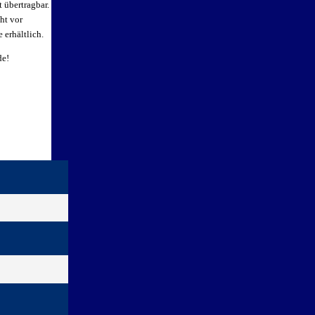
 übertragbar.
ht vor
 erhältlich.
de!