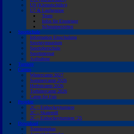
U9 (Kleinstschüler)
U7 & Laufgruppe
Team
Infos für Einsteiger
Schnupperzeiten
Sportschule
Information Einschulung
Sportgymnasium
Sportoberschule
Sportinternat
Aufnahme
Turniere
Camps
Wintercamp 2027
Sommercamp 2026
Herbstcamp 2026
Torhütercamp 2026
Camp for Fun
Projekte
2C – Eishockeyturniere
2C – Skatemill
2C – Eishockeyturniere ’25
Download
Trainingsplan