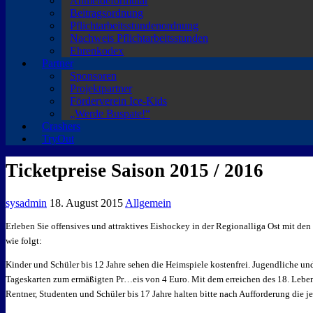
Anmeldeformular
Beitragsordnung
Pflichtarbeitsstundenordnung
Nachweis Pflichtarbeitsstunden
Ehrenkodex
Partner
Sponsoren
Projektpartner
Förderverein Ice-Kids
„Werde Buspate!“
Crashers
TryOut
Ticketpreise Saison 2015 / 2016
sysadmin
18. August 2015
Allgemein
Erleben Sie offensives und attraktives Eishockey in der Regionalliga Ost mit den
wie folgt:
Kinder und Schüler bis 12 Jahre sehen die Heimspiele kostenfrei. Jugendliche u
Tageskarten zum ermäßigten Pr
…
eis von 4 Euro. Mit dem erreichen des 18. Lebe
Rentner, Studenten und Schüler bis 17 Jahre halten bitte nach Aufforderung die