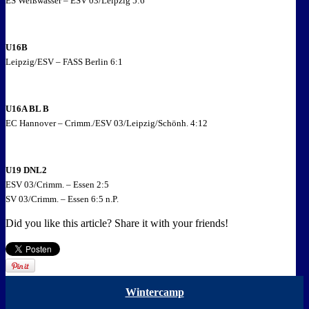
ES Weißwasser – ESV 03/Leipzig 5:6
U16B
Leipzig/ESV – FASS Berlin 6:1
U16A BL B
EC Hannover – Crimm./ESV 03/Leipzig/Schönh. 4:12
U19 DNL2
ESV 03/Crimm. – Essen 2:5
SV 03/Crimm. – Essen 6:5 n.P.
Did you like this article? Share it with your friends!
Wintercamp