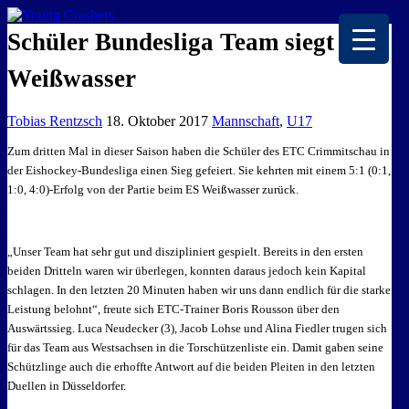
EISKALTE LEIDENSCHAFT
Schüler Bundesliga Team siegt in
Weißwasser
Tobias Rentzsch
18. Oktober 2017
Mannschaft
,
U17
Zum dritten Mal in dieser Saison haben die Schüler des ETC Crimmitschau in
der Eishockey-Bundesliga einen Sieg gefeiert. Sie kehrten mit einem 5:1 (0:1,
1:0, 4:0)-Erfolg von der Partie beim ES Weißwasser zurück.
„Unser Team hat sehr gut und diszipliniert gespielt. Bereits in den ersten
beiden Dritteln waren wir überlegen, konnten daraus jedoch kein Kapital
schlagen. In den letzten 20 Minuten haben wir uns dann endlich für die starke
Leistung belohnt“, freute sich ETC-Trainer Boris Rousson über den
Auswärtssieg. Luca Neudecker (3), Jacob Lohse und Alina Fiedler trugen sich
für das Team aus Westsachsen in die Torschützenliste ein. Damit gaben seine
Schützlinge auch die erhoffte Antwort auf die beiden Pleiten in den letzten
Duellen in Düsseldorfer.