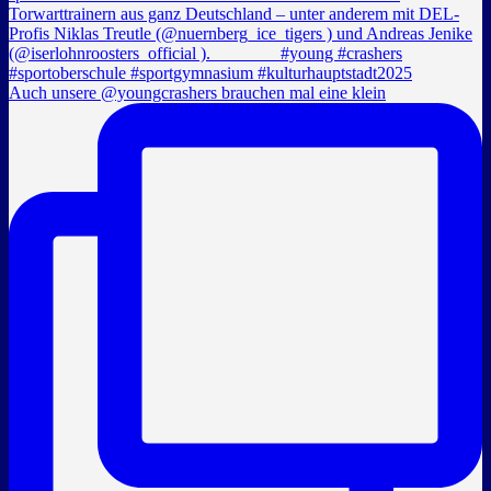
Auch unsere @youngcrashers brauchen mal eine klein