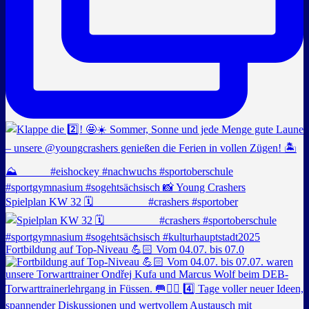
Spielplan KW 32 🗓️ _________ #crashers #sportober
Fortbildung auf Top-Niveau 💪🏻 Vom 04.07. bis 07.0