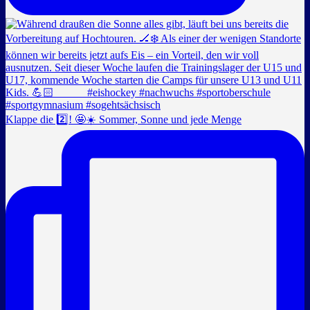
Klappe die 2️⃣! 🤩☀️ Sommer, Sonne und jede Menge