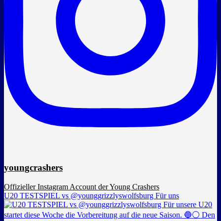
youngcrashers
Offizieller Instagram Account der Young Crashers
U20 TESTSPIEL vs @younggrizzlyswolfsburg Für uns