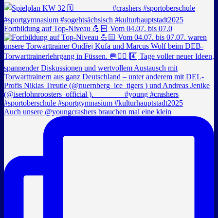
Fortbildung auf Top-Niveau 💪🏻 Vom 04.07. bis 07.0
Auch unsere @youngcrashers brauchen mal eine klein