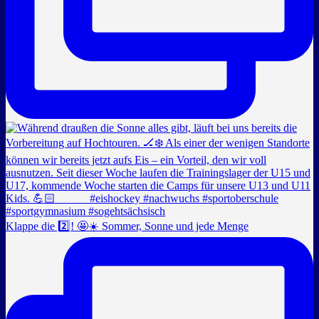
Klappe die 2️⃣! 🤩☀️ Sommer, Sonne und jede Menge