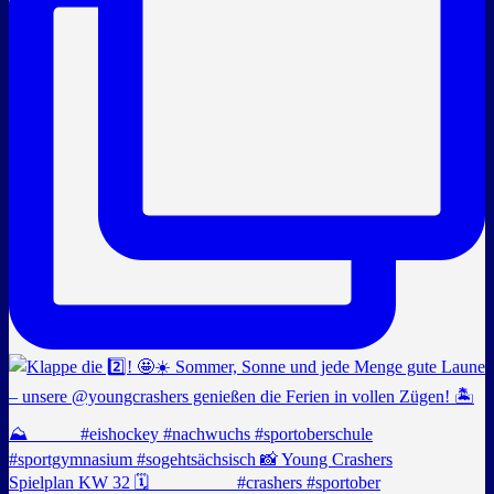
Spielplan KW 32 🗓️ _________ #crashers #sportober