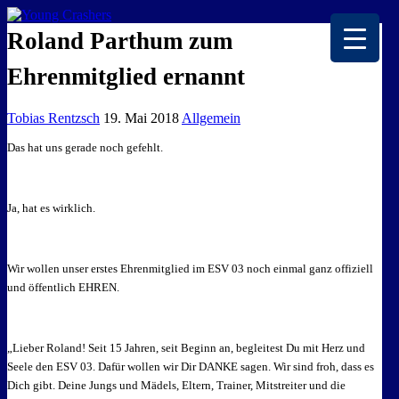
EISKALTE LEIDENSCHAFT
Roland Parthum zum
Ehrenmitglied ernannt
Tobias Rentzsch
19. Mai 2018
Allgemein
Das hat uns gerade noch gefehlt.
Ja, hat es wirklich.
Wir wollen unser erstes Ehrenmitglied im ESV 03 noch einmal ganz offiziell
und öffentlich EHREN.
„Lieber Roland! Seit 15 Jahren, seit Beginn an, begleitest Du mit Herz und
Seele den ESV 03. Dafür wollen wir Dir DANKE sagen. Wir sind froh, dass es
Dich gibt. Deine Jungs und Mädels, Eltern, Trainer, Mitstreiter und die