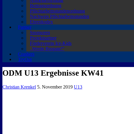
Anmeldeformular
Beitragsordnung
Pflichtarbeitsstundenordnung
Nachweis Pflichtarbeitsstunden
Ehrenkodex
Partner
Sponsoren
Projektpartner
Förderverein Ice-Kids
„Werde Buspate!“
Crashers
TryOut
ODM U13 Ergebnisse KW41
Christian Krenkel
5. November 2019
U13