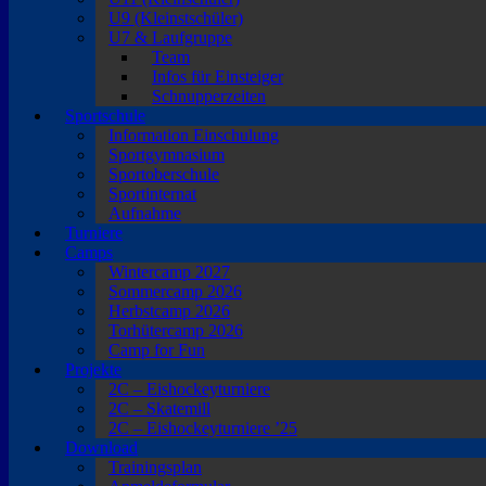
U9 (Kleinstschüler)
U7 & Laufgruppe
Team
Infos für Einsteiger
Schnupperzeiten
Sportschule
Information Einschulung
Sportgymnasium
Sportoberschule
Sportinternat
Aufnahme
Turniere
Camps
Wintercamp 2027
Sommercamp 2026
Herbstcamp 2026
Torhütercamp 2026
Camp for Fun
Projekte
2C – Eishockeyturniere
2C – Skatemill
2C – Eishockeyturniere ’25
Download
Trainingsplan