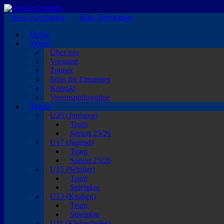
EISKALTE LEIDENSCHAFT
Show Navigation
Hide Navigation
Home
Verein
Über uns
Vorstand
Trainer
Infos für Einsteiger
Kontakt
Vereinsphilosophie
Teams
U20 (Junioren)
Team
Saison 25/26
U17 (Jugend)
Team
Saison 25/26
U15 (Schüler)
Team
Spielplan
U13 (Knaben)
Team
Spielplan
U11 (Kleinschüler)