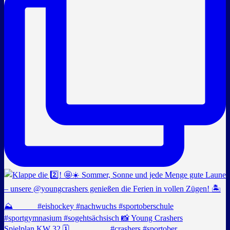
Spielplan KW 32 🗓️ _________ #crashers #sportober