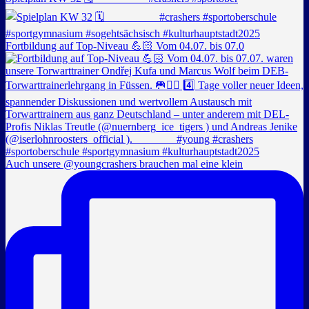
Fortbildung auf Top-Niveau 💪🏻 Vom 04.07. bis 07.0
Auch unsere @youngcrashers brauchen mal eine klein