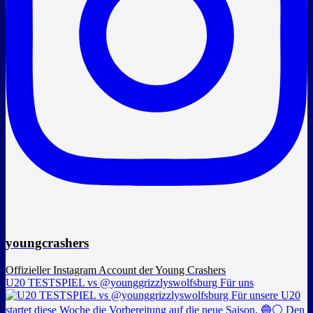
youngcrashers
Offizieller Instagram Account der Young Crashers
U20 TESTSPIEL vs @younggrizzlyswolfsburg Für uns