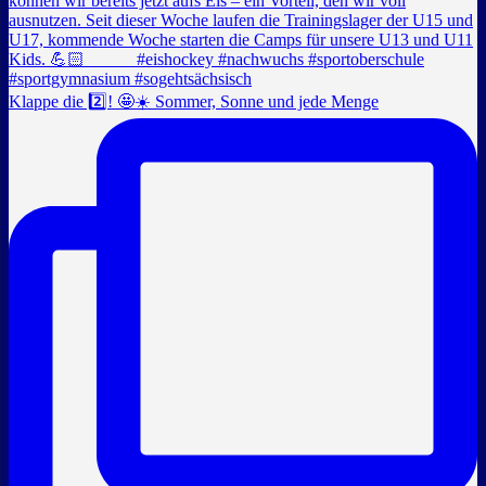
Klappe die 2️⃣! 🤩☀️ Sommer, Sonne und jede Menge