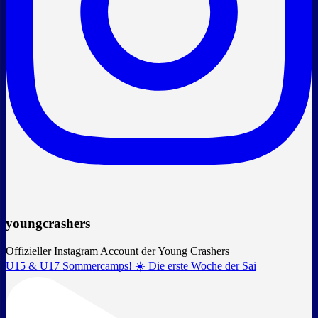
youngcrashers
Offizieller Instagram Account der Young Crashers
U15 & U17 Sommercamps! ☀️ Die erste Woche der Sai