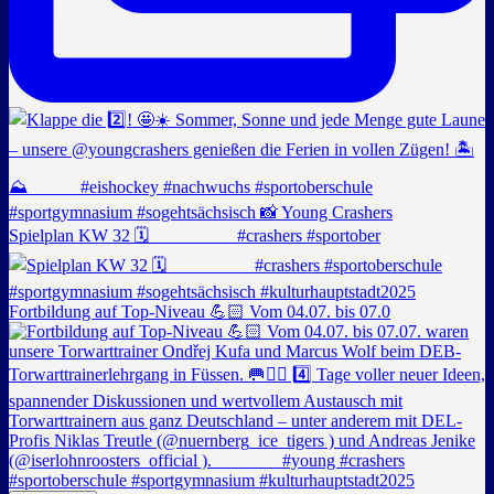
Spielplan KW 32 🗓️ _________ #crashers #sportober
Fortbildung auf Top-Niveau 💪🏻 Vom 04.07. bis 07.0