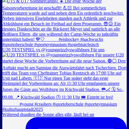
U20 TESTSPIEL vs @younggrizzlyswolfsburg Für uns
Während draußen die Sonne alles gibt, läuft bei un