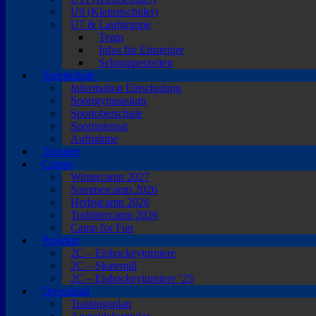
U9 (Kleinstschüler)
U7 & Laufgruppe
Team
Infos für Einsteiger
Schnupperzeiten
Sportschule
Information Einschulung
Sportgymnasium
Sportoberschule
Sportinternat
Aufnahme
Turniere
Camps
Wintercamp 2027
Sommercamp 2026
Herbstcamp 2026
Torhütercamp 2026
Camp for Fun
Projekte
2C – Eishockeyturniere
2C – Skatemill
2C – Eishockeyturniere ’25
Download
Trainingsplan