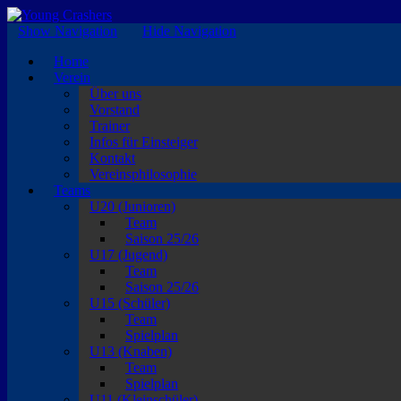
EISKALTE LEIDENSCHAFT
Show Navigation
Hide Navigation
Home
Verein
Über uns
Vorstand
Trainer
Infos für Einsteiger
Kontakt
Vereinsphilosophie
Teams
U20 (Junioren)
Team
Saison 25/26
U17 (Jugend)
Team
Saison 25/26
U15 (Schüler)
Team
Spielplan
U13 (Knaben)
Team
Spielplan
U11 (Kleinschüler)