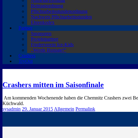
Anmeldeformular
Beitragsordnung
Pflichtarbeitsstundenordnung
Nachweis Pflichtarbeitsstunden
Ehrenkodex
Partner
Sponsoren
Projektpartner
Förderverein Ice-Kids
„Werde Buspate!“
Crashers
TryOut
Crashers mitten im Saisonfinale
Am kommenden Wochenende haben die Chemnitz Crashers zwei Begegn
Küchwald.
sysadmin
29. Januar 2015
Allgemein
Permalink