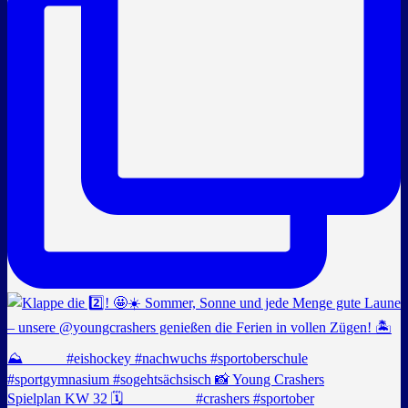
Spielplan KW 32 🗓️ _________ #crashers #sportober