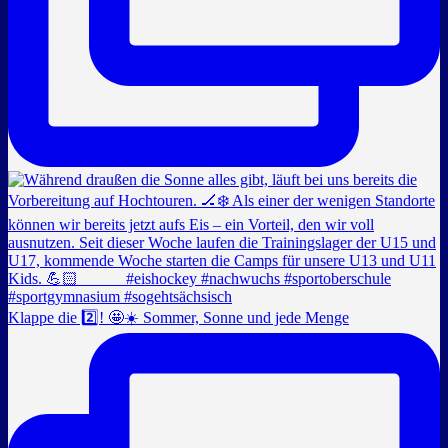
Klappe die 2️⃣! 🤩☀️ Sommer, Sonne und jede Menge