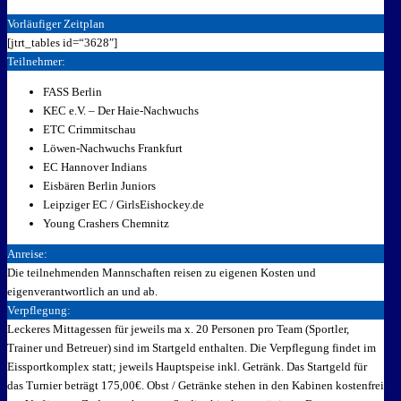
Vorläufiger Zeitplan
[jtrt_tables id=“3628″]
Teilnehmer:
FASS Berlin
KEC e.V. – Der Haie-Nachwuchs
ETC Crimmitschau
Löwen-Nachwuchs Frankfurt
EC Hannover Indians
Eisbären Berlin Juniors
Leipziger EC / GirlsEishockey.de
Young Crashers Chemnitz
Anreise:
Die teilnehmenden Mannschaften reisen zu eigenen Kosten und
eigenverantwortlich an und ab.
Verpflegung:
Leckeres Mittagessen für jeweils ma x. 20 Personen pro Team (Sportler,
Trainer und Betreuer) sind im Startgeld enthalten. Die Verpflegung findet im
Eissportkomplex statt; jeweils Hauptspeise inkl. Getränk. Das Startgeld für
das Turnier beträgt 175,00€. Obst / Getränke stehen in den Kabinen kostenfrei