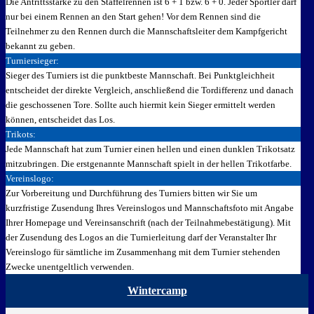
Die Antrittsstärke zu den Staffelrennen ist 6 + 1 bzw. 6 + 0. Jeder Sportler darf
nur bei einem Rennen an den Start gehen! Vor dem Rennen sind die
Teilnehmer zu den Rennen durch die Mannschaftsleiter dem Kampfgericht
bekannt zu geben.
Turniersieger:
Sieger des Turniers ist die punktbeste Mannschaft. Bei Punktgleichheit
entscheidet der direkte Vergleich, anschließend die Tordifferenz und danach
die geschossenen Tore. Sollte auch hiermit kein Sieger ermittelt werden
können, entscheidet das Los.
Trikots:
Jede Mannschaft hat zum Turnier einen hellen und einen dunklen Trikotsatz
mitzubringen. Die erstgenannte Mannschaft spielt in der hellen Trikotfarbe.
Vereinslogo:
Zur Vorbereitung und Durchführung des Turniers bitten wir Sie um
kurzfristige Zusendung Ihres Vereinslogos und Mannschaftsfoto mit Angabe
Ihrer Homepage und Vereinsanschrift (nach der Teilnahmebestätigung). Mit
der Zusendung des Logos an die Turnierleitung darf der Veranstalter Ihr
Vereinslogo für sämtliche im Zusammenhang mit dem Turnier stehenden
Zwecke unentgeltlich verwenden.
Wintercamp