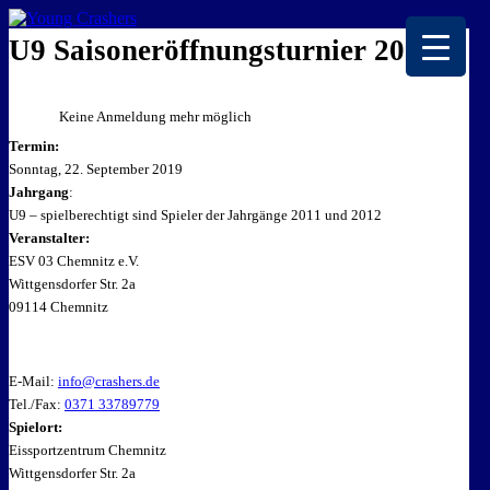
EISKALTE LEIDENSCHAFT
U9 Saisoneröffnungsturnier 2019
Keine Anmeldung mehr möglich
Termin:
Sonntag, 22. September 2019
Jahrgang
:
U9 – spielberechtigt sind Spieler der Jahrgänge 2011 und 2012
Veranstalter:
ESV 03 Chemnitz e.V.
Wittgensdorfer Str. 2a
09114 Chemnitz
E-Mail:
info@crashers.de
Tel./Fax:
0371 33789779
Spielort:
Eissportzentrum Chemnitz
Wittgensdorfer Str. 2a