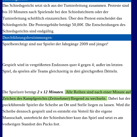
Das Schiedsgericht setzt sich aus der Turnierleitung zusammen. Proteste sind
bis 10 Minuten nach Spielende bei den Schiedsrichtern oder der
Turnierleitung schriftlich einzureichen. Über den Protest entscheidet das
Schiedsgericht. Die Protestgebühr beträgt 50,00€. Die Entscheidungen des
Schiedsgerichts sind endgültig.
Durchführungsbestimmungen:
Spielberechtigt sind nur Spieler der Jahrgänge 2009 und jünger!
Gespielt wird in vergrößerten Endzonen quer 4 gegen 4; außer im letzten
Spiel, da spielen alle Teams gleichzeitig in drei gleichgroßen Dritteln.
Die Spielzeit beträgt
2 x 12 Minuten
.
Alle Reihen sind nach einer Minute auf
Zeichen des Kampfgerichts (Zeitnehmer) fliegend zu wechseln.
Dabei hat der
puckführende Spieler die Scheibe an Ort und Stelle liegen zu lassen. Wird die
Scheibe dennoch gespielt und es entsteht ein Vorteil für die eigene
Mannschaft, unterbricht der Schiedsrichter kurz das Spiel und setzt es am
vorherigen Standort des Pucks fort.