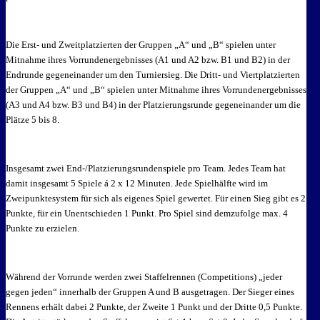
Die Erst- und Zweitplatzierten der Gruppen „A“ und „B“ spielen unter
Mitnahme ihres Vorrundenergebnisses (A1 und A2 bzw. B1 und B2) in der
Endrunde gegeneinander um den Turniersieg. Die Dritt- und Viertplatzierten
der Gruppen „A“ und „B“ spielen unter Mitnahme ihres Vorrundenergebnisses
(A3 und A4 bzw. B3 und B4) in der Platzierungsrunde gegeneinander um die
Plätze 5 bis 8.
Insgesamt zwei End-/Platzierungsrundenspiele pro Team. Jedes Team hat
damit insgesamt 5 Spiele á 2 x 12 Minuten. Jede Spielhälfte wird im
Zweipunktesystem für sich als eigenes Spiel gewertet. Für einen Sieg gibt es 2
Punkte, für ein Unentschieden 1 Punkt. Pro Spiel sind demzufolge max. 4
Punkte zu erzielen.
Während der Vorrunde werden zwei Staffelrennen (Competitions) „jeder
gegen jeden“ innerhalb der Gruppen A und B ausgetragen. Der Sieger eines
Rennens erhält dabei 2 Punkte, der Zweite 1 Punkt und der Dritte 0,5 Punkte.