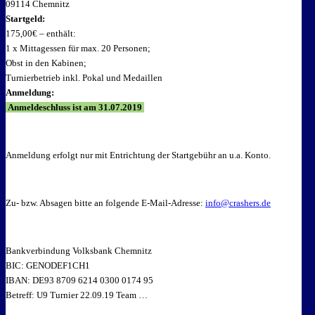
09114 Chemnitz
Startgeld:
175,00€ – enthält:
1 x Mittagessen für max. 20 Personen;
Obst in den Kabinen;
Turnierbetrieb inkl. Pokal und Medaillen
Anmeldung:
Anmeldeschluss ist am 31.07.2019
Anmeldung erfolgt nur mit Entrichtung der Startgebühr an u.a. Konto.
Zu- bzw. Absagen bitte an folgende E-Mail-Adresse:
info@crashers.de
Bankverbindung Volksbank Chemnitz
BIC: GENODEF1CH1
IBAN: DE93 8709 6214 0300 0174 95
Betreff: U9 Turnier 22.09.19 Team …