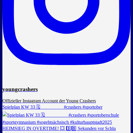
youngcrashers
Offizieller Instagram Account der Young Crashers
Spielplan KW 33 🗓️ _________ #crashers #sportober
HEIMSIEG IN OVERTIME! 💥 3️⃣0️⃣ Sekunden vor Schlu