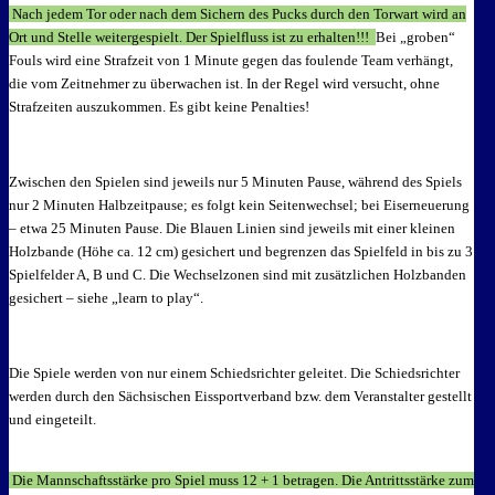
Nach jedem Tor oder nach dem Sichern des Pucks durch den Torwart wird an
Ort und Stelle weitergespielt. Der Spielfluss ist zu erhalten!!!
Bei „groben“
Fouls wird eine Strafzeit von 1 Minute gegen das foulende Team verhängt,
die vom Zeitnehmer zu überwachen ist. In der Regel wird versucht, ohne
Strafzeiten auszukommen. Es gibt keine Penalties!
Zwischen den Spielen sind jeweils nur 5 Minuten Pause, während des Spiels
nur 2 Minuten Halbzeitpause; es folgt kein Seitenwechsel; bei Eiserneuerung
– etwa 25 Minuten Pause. Die Blauen Linien sind jeweils mit einer kleinen
Holzbande (Höhe ca. 12 cm) gesichert und begrenzen das Spielfeld in bis zu 3
Spielfelder A, B und C. Die Wechselzonen sind mit zusätzlichen Holzbanden
gesichert – siehe „learn to play“.
Die Spiele werden von nur einem Schiedsrichter geleitet. Die Schiedsrichter
werden durch den Sächsischen Eissportverband bzw. dem Veranstalter gestellt
und eingeteilt.
Die Mannschaftsstärke pro Spiel muss 12 + 1 betragen. Die Antrittsstärke zum