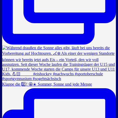
Klappe die 2️⃣! 🤩☀️ Sommer, Sonne und jede Menge