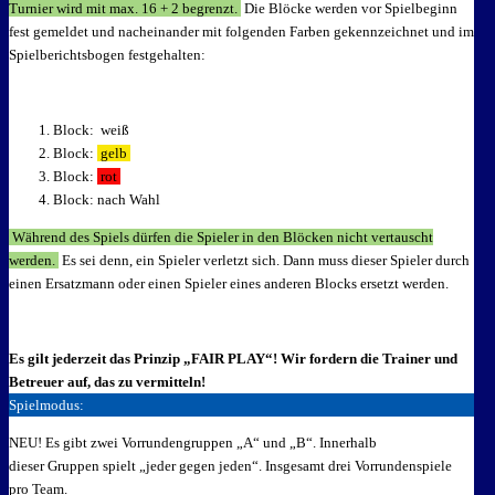
Turnier wird mit max. 16 + 2 begrenzt.
Die Blöcke werden vor Spielbeginn
fest gemeldet und nacheinander mit folgenden Farben gekennzeichnet und im
Spielberichtsbogen festgehalten:
Block:
weiß
Block:
gelb
Block:
rot
Block: nach Wahl
Während des Spiels dürfen die Spieler in den Blöcken nicht vertauscht
werden.
Es sei denn, ein Spieler verletzt sich. Dann muss dieser Spieler durch
einen Ersatzmann oder einen Spieler eines anderen Blocks ersetzt werden.
Es gilt jederzeit das Prinzip „FAIR PLAY“! Wir fordern die Trainer und
Betreuer auf, das zu vermitteln!
Spielmodus:
NEU! Es gibt zwei Vorrundengruppen „A“ und „B“. Innerhalb
dieser Gruppen spielt „jeder gegen jeden“. Insgesamt drei Vorrundenspiele
pro Team.