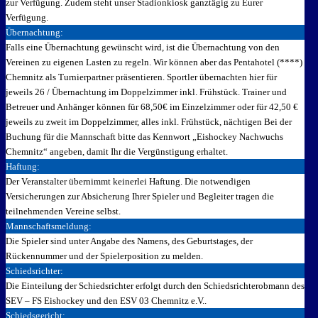
zur Verfügung. Zudem steht unser Stadionkiosk ganztägig zu Eurer
Verfügung.
Übernachtung:
Falls eine Übernachtung gewünscht wird, ist die Übernachtung von den
Vereinen zu eigenen Lasten zu regeln. Wir können aber das Pentahotel (****)
Chemnitz als Turnierpartner präsentieren. Sportler übernachten hier für
jeweils 26 / Übernachtung im Doppelzimmer inkl. Frühstück. Trainer und
Betreuer und Anhänger können für 68,50€ im Einzelzimmer oder für 42,50 €
jeweils zu zweit im Doppelzimmer, alles inkl. Frühstück, nächtigen Bei der
Buchung für die Mannschaft bitte das Kennwort „Eishockey Nachwuchs
Chemnitz“ angeben, damit Ihr die Vergünstigung erhaltet.
Haftung:
Der Veranstalter übernimmt keinerlei Haftung. Die notwendigen
Versicherungen zur Absicherung Ihrer Spieler und Begleiter tragen die
teilnehmenden Vereine selbst.
Mannschaftsmeldung:
Die Spieler sind unter Angabe des Namens, des Geburtstages, der
Rückennummer und der Spielerposition zu melden.
Schiedsrichter:
Die Einteilung der Schiedsrichter erfolgt durch den Schiedsrichterobmann des
SEV – FS Eishockey und den ESV 03 Chemnitz e.V..
Schiedsgericht: