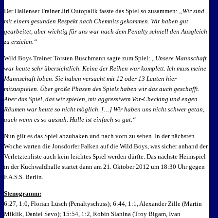
Der Hallenser Trainer Jiri Outopalik fasste das Spiel so zusammen:
„Wir sind
mit einem gesunden Respekt nach Chemnitz gekommen. Wir haben gut
gearbeitet, aber wichtig für uns war nach dem Penalty schnell den Ausgleich
zu erzielen.“
Wild Boys Trainer Torsten Buschmann sagte zum Spiel:
„Unsere Mannschaft
war heute sehr übersichtlich. Keine der Reihen war komplett. Ich muss meine
Mannschaft loben. Sie haben versucht mit 12 oder 13 Leuten hier
mitzuspielen. Über große Phasen des Spiels haben wir das auch geschafft.
Aber das Spiel, das wir spielen, mit aggressivem Vor-Checking und engen
Räumen war heute so nicht möglich. […] Wir haben uns nicht schwer getan,
auch wenn es so aussah. Halle ist einfach so gut.“
Nun gilt es das Spiel abzuhaken und nach vorn zu sehen. In der nächsten
Woche warten die Jonsdorfer Falken auf die Wild Boys, was sicher anhand der
Verletztenliste auch kein leichtes Spiel werden dürfte. Das nächste Heimspiel
in der Küchwaldhalle startet dann am 21. Oktober 2012 um 18:30 Uhr gegen
F.A.S.S. Berlin.
Stenogramm:
6:27, 1:0, Florian Lüsch (Penaltyschuss); 6:44, 1:1, Alexander Zille (Martin
Miklik, Daniel Sevo); 15:54, 1:2, Robin Slanina (Troy Bigam, Ivan