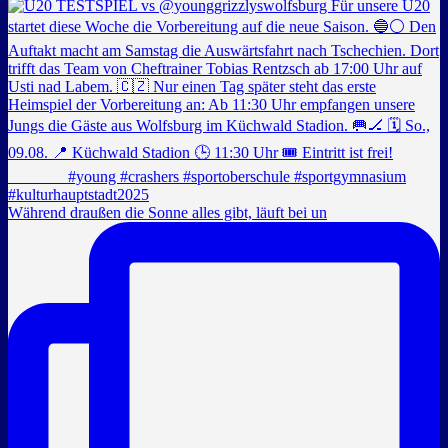
Während draußen die Sonne alles gibt, läuft bei un