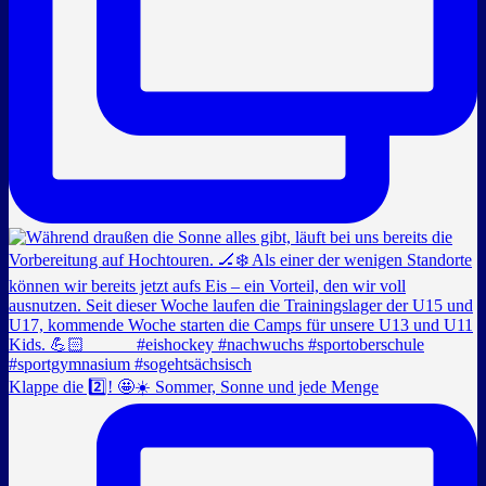
Klappe die 2️⃣! 🤩☀️ Sommer, Sonne und jede Menge