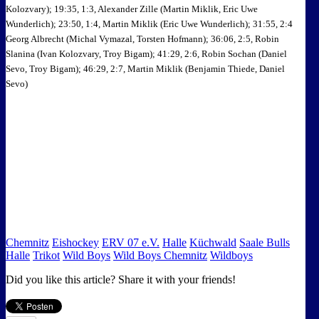
Kolozvary); 19:35, 1:3, Alexander Zille (Martin Miklik, Eric Uwe
Wunderlich); 23:50, 1:4, Martin Miklik (Eric Uwe Wunderlich); 31:55, 2:4
Georg Albrecht (Michal Vymazal, Torsten Hofmann); 36:06, 2:5, Robin
Slanina (Ivan Kolozvary, Troy Bigam); 41:29, 2:6, Robin Sochan (Daniel
Sevo, Troy Bigam); 46:29, 2:7, Martin Miklik (Benjamin Thiede, Daniel
Sevo)
Chemnitz
Eishockey
ERV 07 e.V.
Halle
Küchwald
Saale Bulls
Halle
Trikot
Wild Boys
Wild Boys Chemnitz
Wildboys
Did you like this article? Share it with your friends!