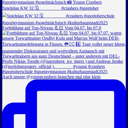
Spielplan KW 32 🗓️ _________ #crashers #sportober
Fortbildung auf Top-Niveau 💪🏻 Vom 04.07. bis 07.0
Auch unsere @youngcrashers brauchen mal eine klein