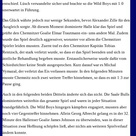
entschied. Lüsch verwandelte sicher und brachte so die Wild Boys mit 1:0
unerwartet in Führung.
Das Glück währte jedoch nur wenige Sekunden, bevor Alexander Zille für den
Ausgleich sorgte. Ab diesem Moment dominierte Halle klar das Spiel und
prüfte den Chemnitzer Goalie Elmar Trautmann ein- ums andere Mal. Zudem
wurde das Spiel deutlich aggressiver, worunter vor allem die Chemnitzer
Spieler leiden mussten. Zuerst traf es den Chemnitzer Kapitän Tobias
Rentzsch, der stark verletzt wurde, so dass er das Spiel beenden und sich in
ärztliche Behandlung begeben musste. Erstaunlicherweise wurde dafür vom
Schiedsrichter keine Strafe ausgesprochen. Kurz darauf war es Michal
Vymazal, der verletzt das Eis verlassen musste. In den folgenden Minuten
musste Chemnitz noch zwei weitere Treffer hinnehmen, so dass es mit 1:3 zur
Pause ging.
Auch in den folgenden beiden Dritteln änderte sich das nicht. Die Saale Bulls
dominierten weiterhin das gesamte Spiel und waren in jeder Situation
brandgefährlich. Die Wild Boys hingegen kämpften engagiert, mussten aber
noch vier Gegentreffer hinnehmen. Allein Georg Albrecht gelang es in der 32.
Minute den Hallenser Goalie James Johnson zu überwinden, was in dieser
Situation zwar Hoffnung schöpfen ließ, aber nichts am weiteren Spielverlauf
ändern konnte.