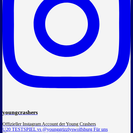
youngcrashers
Offizieller Instagram Account der Young Crashers
U20 TESTSPIEL vs @younggrizzlyswolfsburg Für uns