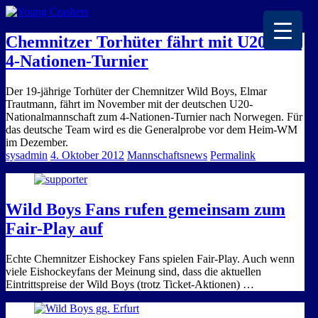
EISKALTE LEIDENSCHAFT
Chemnitzer Torhüter fährt mit U20 zum
4-Nationen-Turnier
Der 19-jährige Torhüter der Chemnitzer Wild Boys, Elmar
Trautmann, fährt im November mit der deutschen U20-
Nationalmannschaft zum 4-Nationen-Turnier nach Norwegen. Für
das deutsche Team wird es die Generalprobe vor dem Heim-WM
im Dezember.
sysadmin
4. Oktober 2012
Mannschaftsnews
Permalink
Wild Boys Fans rufen gemeinsam zum
Fair-Play auf
Echte Chemnitzer Eishockey Fans spielen Fair-Play. Auch wenn
viele Eishockeyfans der Meinung sind, dass die aktuellen
Eintrittspreise der Wild Boys (trotz Ticket-Aktionen) …