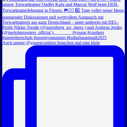
Auch unsere @youngcrashers brauchen mal eine klein