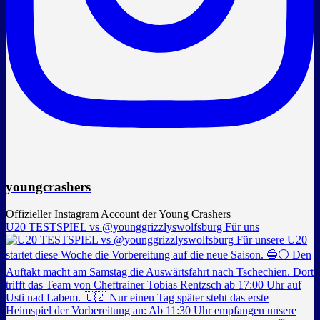
youngcrashers
Offizieller Instagram Account der Young Crashers
U20 TESTSPIEL vs @younggrizzlyswolfsburg Für uns