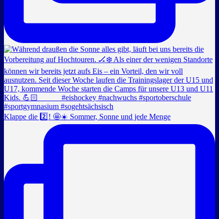
Klappe die 2️⃣! 🤩☀️ Sommer, Sonne und jede Menge