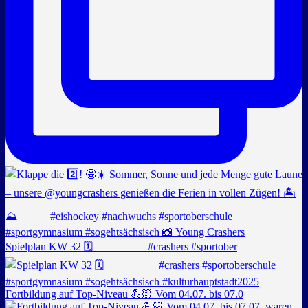
Spielplan KW 32 🗓️ _________ #crashers #sportober
Fortbildung auf Top-Niveau 💪🏻 Vom 04.07. bis 07.0