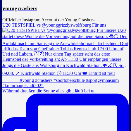
youngcrashers
Offizieller Instagram Account der Young Crashers
U20 TESTSPIEL vs @younggrizzlyswolfsburg Für uns
Während draußen die Sonne alles gibt, läuft bei un