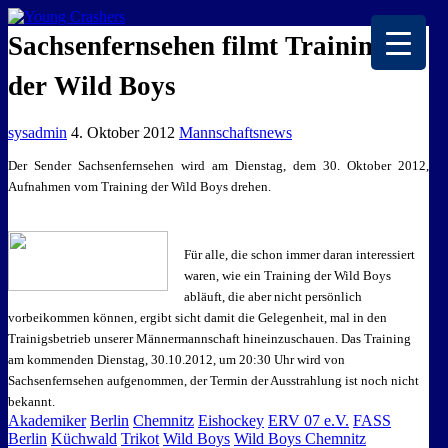
EISKALTE LEIDENSCHAFT
Sachsenfernsehen filmt Training
der Wild Boys
sysadmin
4. Oktober 2012
Mannschaftsnews
Der Sender Sachsenfernsehen wird am Dienstag, dem 30. Oktober 2012,
Aufnahmen vom Training der Wild Boys drehen.
Für alle, die schon immer daran interessiert
waren, wie ein Training der Wild Boys
abläuft, die aber nicht persönlich
vorbeikommen können, ergibt sicht damit die Gelegenheit, mal in den
Trainigsbetrieb unserer Männermannschaft hineinzuschauen. Das Training
am kommenden Dienstag, 30.10.2012, um 20:30 Uhr wird von
Sachsenfernsehen aufgenommen, der Termin der Ausstrahlung ist noch nicht
bekannt.
Akademiker
Berlin
Chemnitz
Eishockey
ERV 07 e.V.
FASS
Berlin
Küchwald
Trikot
Wild Boys
Wild Boys Chemnitz