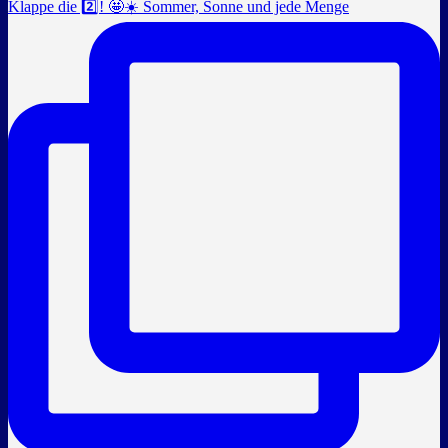
Klappe die 2️⃣! 🤩☀️ Sommer, Sonne und jede Menge