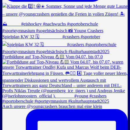
Spielplan KW 32 🗓️ _________ #crashers #sportober
Fortbildung auf Top-Niveau 💪🏻 Vom 04.07. bis 07.0
Auch unsere @youngcrashers brauchen mal eine klein