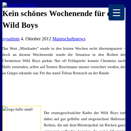
EISKALTE LEIDENSCHAFT
Kein schönes Wochenende für die
Wild Boys
sysadmin
4. Oktober 2012
Mannschaftsnews
Das Wort „Minikader“ wurde in den letzten Wochen recht überstrapaziert –
doch an diesem Wochenende wurde die Situation in den Reihen der
Chemnitzer Wild Boys prekär. Nur elf Feldspieler konnte Chemnitz nach
Halle entsenden, selbst auf Torsten Buschmann musste verzichtet werden, der
an Grippe erkrankt war. Für ihn stand Tobias Rentzsch an der Bande.
Der ersatzgeschwächte Kader der Wild Boys traf
dabei auf gut gefüllte und siegessichere Hallenser
Reihen, die mit dem Meisterpokal im Rücken ganz