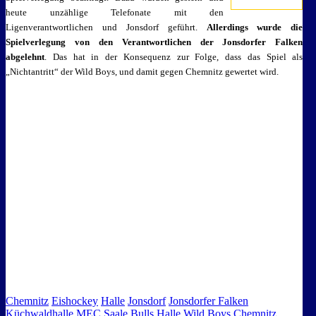
heute unzählige Telefonate mit den
Ligenverantwortlichen und Jonsdorf geführt.
Allerdings wurde die
Spielverlegung von den Verantwortlichen der Jonsdorfer Falken
abgelehnt
. Das hat in der Konsequenz zur Folge, dass das Spiel als
„Nichtantritt“ der Wild Boys, und damit gegen Chemnitz gewertet wird.
Chemnitz
Eishockey
Halle
Jonsdorf
Jonsdorfer Falken
Küchwaldhalle
MEC
Saale Bulls Halle
Wild Boys Chemnitz