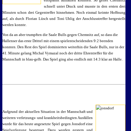
entspannt auflaufen konnten. So geriet Chemnitz
schnell unter Druck und musste in den ersten drei
Minuten schon drei Gegentreffer hinnehmen. Noch einmal keimte Hoffnung
auf, als durch Florian Lüsch und Toni Uhlig der Anschlusstreffer hergestellt
werden konnte.
Von da an aber trumpften die Saale Bulls gegen Chemnitz auf, so dass die
Hallenser das erste Drittel mit einem spielentscheidenden 9:2 beenden
konnten. Den Rest des Spiel dominierten weiterhin die Saale Bulls, nur in der
41. Minute gelang Michal Vymazal noch der dritte Ehrentreffer für die
Mannschaft in blau-gelb. Das Spiel ging also endlich mit 14:3 klar an Halle.
Aufgrund der aktuellen Situation in der Mannschaft und
weiteren verletzungs- und krankheitsbedingten Ausfällen
wurde für das heute angesetzte Spiel gegen Jonsdorf eine
Spielverlegung beantragt. Dazu wurden gestern und