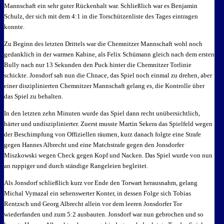
Mannschaft ein sehr guter Rückenhalt war. Schließlich war es Benjamin
Schulz, der sich mit dem 4:1 in die Torschützenliste des Tages eintragen
konnte.
Zu Beginn des letzten Drittels war die Chemnitzer Mannschaft wohl noch
gedanklich in der warmen Kabine, als Felix Schümann gleich nach dem ersten
Bully nach nur 13 Sekunden den Puck hinter die Chemnitzer Torlinie
schickte. Jonsdorf sah nun die Chnace, das Spiel noch einmal zu drehen, aber
einer disziplinierten Chemnitzer Mannschaft gelang es, die Kontrolle über
das Spiel zu behalten.
In den letzten zehn Minuten wurde das Spiel dann recht unübersichtlich,
härter und undisziplinierter. Zuerst musste Martin Sekera das Spielfeld wegen
der Beschimpfung von Offiziellen räumen, kurz danach folgte eine Strafe
gegen Hannes Albrecht und eine Matchstrafe gegen den Jonsdorfer
Miszkowski wegen Check gegen Kopf und Nacken. Das Spiel wurde von nun
an ruppiger und durch ständige Rangeleien begleitet.
Als Jonsdorf schließlich kurz vor Ende den Torwart herausnahm, gelang
Michal Vymazal ein sehenswerter Konter, in dessen Folge sich Tobias
Rentzsch und Georg Albrecht allein vor dem leeren Jonsdorfer Tor
wiederfanden und zum 5:2 ausbauten. Jonsdorf war nun gebrochen und so