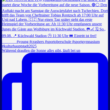
Während draußen die Sonne alles gibt, läuft bei un