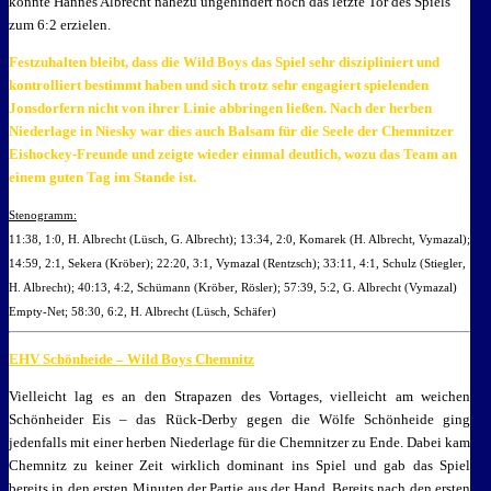
konnte Hannes Albrecht nahezu ungehindert noch das letzte Tor des Spiels
zum 6:2 erzielen.
Festzuhalten bleibt, dass die Wild Boys das Spiel sehr diszipliniert und
kontrolliert bestimmt haben und sich trotz sehr engagiert spielenden
Jonsdorfern nicht von ihrer Linie abbringen ließen. Nach der herben
Niederlage in Niesky war dies auch Balsam für die Seele der Chemnitzer
Eishockey-Freunde und zeigte wieder einmal deutlich, wozu das Team an
einem guten Tag im Stande ist.
Stenogramm:
11:38, 1:0, H. Albrecht (Lüsch, G. Albrecht); 13:34, 2:0, Komarek (H. Albrecht, Vymazal);
14:59, 2:1, Sekera (Kröber); 22:20, 3:1, Vymazal (Rentzsch); 33:11, 4:1, Schulz (Stiegler,
H. Albrecht); 40:13, 4:2, Schümann (Kröber, Rösler); 57:39, 5:2, G. Albrecht (Vymazal)
Empty-Net; 58:30, 6:2, H. Albrecht (Lüsch, Schäfer)
EHV Schönheide – Wild Boys Chemnitz
Vielleicht lag es an den Strapazen des Vortages, vielleicht am weichen
Schönheider Eis – das Rück-Derby gegen die Wölfe Schönheide ging
jedenfalls mit einer herben Niederlage für die Chemnitzer zu Ende. Dabei kam
Chemnitz zu keiner Zeit wirklich dominant ins Spiel und gab das Spiel
bereits in den ersten Minuten der Partie aus der Hand. Bereits nach den ersten