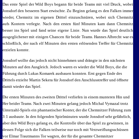
Das erste Spiel der Wild Boys begann für beide Teams mit viel Druck, wobei
Jonsdorf den besseren Start erwischte. Zu Beginn gelang es den Falken immer
wieder, Chemnitz im eigenen Drittel einzuschnüren, wobei sich Chemnitz
aufs Kontern verlegte. Nach den ersten fünf Minuten kam dann Chemnitz
besser ins Spiel und fand seine eigene Linie. Nun wurde das Spiel deutlich
ausgeglichener mit einigen Chancen für beide Teams. Hannes Albrecht war es
schließlich, der nach elf Minuten den ersten erlösenden Treffer für Chemnitz
erzielen konnte.
Jonsdorf wollte das jedoch nicht hinnehmen und drängte in den nächsten
Minuten auf den Ausgleich. Jedoch waren es wieder die Wild Boys, die die
Führung durch Lukas Komarek ausbauen konnten. Erst gegen Ende des
Drittels erzielte Martin Sekera für Jonsdorf den Anschlusstreffer und öffnete
damit wieder das Spiel.
Die ersten Minuten des zweiten Drittel verliefen in einem munteren Hin und
Her beider Teams. Nach zwei Minuten gelang jedoch Michal Vymazal trotz
Unterzahl-Spiels ein phantastischer Konter, der die Chemnitzer Führung zum
3:1 ausbaute. In den folgenden Spielminuten wurde Jonsdorf sehr gefährlich,
aber den Wild Boys gelang es, die Kontrolle über das Spiel zu gewinnen, in
dessen Folge sich die Falken teilweise nur noch mit Verzweiflungsschüssen
vor Elmar Trautmanns Tor wagten, der für die gesamte Chemnitzer