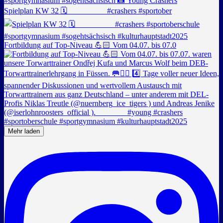
Spielplan KW 32 🗓️ _________ #crashers #sportober
Fortbildung auf Top-Niveau 💪🏻 Vom 04.07. bis 07.0
Mehr laden