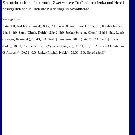
Zeit nicht mehr reichen würde. Zwei weitere Treffer durch Jenka und Hered
besiegelten schließlich die Niederlage in Schönheide.
Stenogramm:
5:44, 1:0, Kukla (Schenkel); 8:12, 2:0, Geier (Hered, Preiß); 8:55, 3:0, Kukla (Jenka);
14:13, 4:0, Seidl (Glück, Kukla); 25:42, 5:0, Jenka (Stiegler, Glück); 34:08, 5:1, Lüsch
(Stiegler, Komarek); 38:43, 6:1, Seidl (Heumann, Glück); 42:27, 7:1, Seidl (Kukla,
Jenka); 48:01, 7:2, G. Albrecht (Vymazal, Stiegler); 48:24, 7:3, H. Albrecht (Trautmann,
G. Albrecht); 50:51, 8:3, Jenka (Michel, Kukla); 59:38, 9:3, Hered (Seidl)