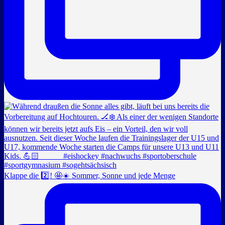
Klappe die 2️⃣! 🤩☀️ Sommer, Sonne und jede Menge