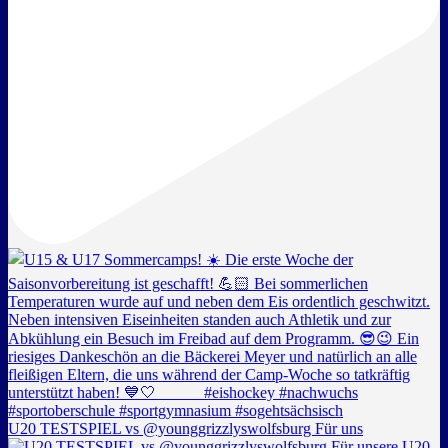
U20 TESTSPIEL vs @younggrizzlyswolfsburg Für uns