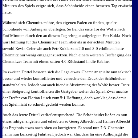
Minuten des Spiels zeigte sich, dass Schönheide einen besseren Tag erwischt
hatte.
Während sich Chemnitz mühte, den eigenen Faden zu finden, spielte
Schönheide von Anfang an überlegen. So fiel das erste Tor der Wölfe nach
fünf Minuten durch den an diesem Tag sehr gut aufgelegten Petr Kukla. Noch
war Hoffnung für das Chemnitzer Team, aber als in der achten Minuten
sowohl Kevin Geier wie auch Petr Kukla zum 2:0 und 3:0 erhöhten, hatte
Chemnitz nur wenig entgegenzusetzen. Nach einem weiteren Treffer ging das
Chemnitzer Team mit einem satten 4:0 Rückstand in die Kabine.
Im zweiten Drittel besserte sich die Lage etwas. Chemnitz spielte nun taktisch
besser und wieder kontrollierter und versuchte den Druck der Schönheider
standzuhalten. Jedoch war auch hier die Abstimmung der Wölfe besser. Trotz
einer Steigerung kontrollierten die Gastgeber weiter das Spiel. Zwar machte
der Treffer von Florian Lüsch zum 5:1 Hoffnung, doch war klar, dass damit
das Spiel nicht so schnell gedreht werden konnte.
Auch das letzte Drittel verlief entsprechend. Die Schönheider ließen es nun
etwas ruhiger angehen und erlaubten so Georg Albrecht und Hannes Albrecht
das Ergebnis etwas nach oben zu korrigieren. Es stand nun 7:3. Chemnitz
nahm nun kurzzeitig Fahrt auf, jedoch war klar, dass für eine Aufholjagd die