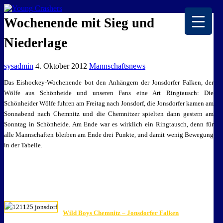
EISKALTE LEIDENSCHAFT
Wochenende mit Sieg und
Niederlage
sysadmin
4. Oktober 2012
Mannschaftsnews
Das Eishockey-Wochenende bot den Anhängern der Jonsdorfer Falken, der
Wölfe aus Schönheide und unseren Fans eine Art Ringtausch: Die
Schönheider Wölfe fuhren am Freitag nach Jonsdorf, die Jonsdorfer kamen am
Sonnabend nach Chemnitz und die Chemnitzer spielten dann gestern am
Sonntag in Schönheide. Am Ende war es wirklich ein Ringtausch, denn für
alle Mannschaften bleiben am Ende drei Punkte, und damit wenig Bewegung
in der Tabelle.
Wild Boys Chemnitz – Jonsdorfer Falken