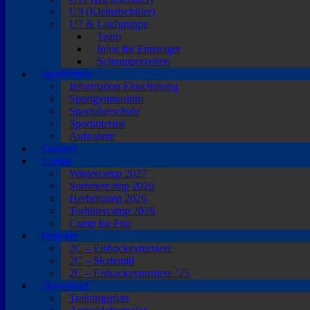
U9 (Kleinstschüler)
U7 & Laufgruppe
Team
Infos für Einsteiger
Schnupperzeiten
Sportschule
Information Einschulung
Sportgymnasium
Sportoberschule
Sportinternat
Aufnahme
Turniere
Camps
Wintercamp 2027
Sommercamp 2026
Herbstcamp 2026
Torhütercamp 2026
Camp for Fun
Projekte
2C – Eishockeyturniere
2C – Skatemill
2C – Eishockeyturniere ’25
Download
Trainingsplan