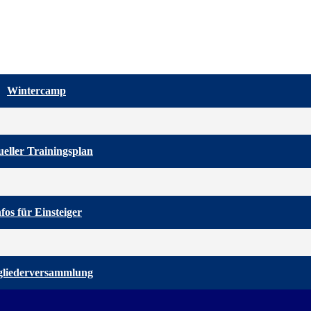
Wintercamp
eller Trainingsplan
nfos für Einsteiger
gliederversammlung