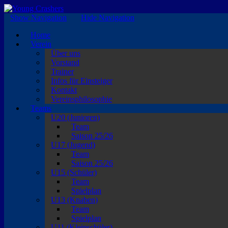
EISKALTE LEIDENSCHAFT
Show Navigation
Hide Navigation
Home
Verein
Über uns
Vorstand
Trainer
Infos für Einsteiger
Kontakt
Vereinsphilosophie
Teams
U20 (Junioren)
Team
Saison 25/26
U17 (Jugend)
Team
Saison 25/26
U15 (Schüler)
Team
Spielplan
U13 (Knaben)
Team
Spielplan
U11 (Kleinschüler)