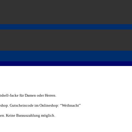
shell-Jacke für Damen oder Herren.
neshop. Gutscheincode im Onlineshop: “Weihnacht”
ssen. Keine Barauszahlung möglich.