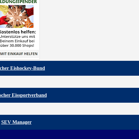
cher Eishockey-Bund
scher Eissportverband
SEV Manager