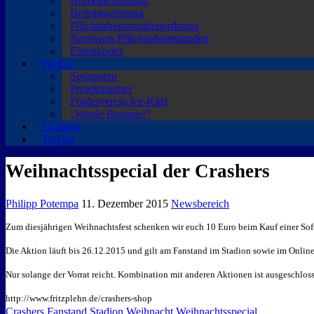
Anmeldeformular
Beitragsordnung
Pflichtarbeitsstundenordnung
Nachweis Pflichtarbeitsstunden
Ehrenkodex
Partner
Sponsoren
Projektpartner
Förderverein Ice-Kids
„Werde Buspate!“
Crashers
TryOut
Weihnachtsspecial der Crashers
Philipp Potempa
11. Dezember 2015
Newsbereich
Zum diesjährigen Weihnachtsfest schenken wir euch 10 Euro beim Kauf einer Soft
Die Aktion läuft bis 26.12.2015 und gilt am Fanstand im Stadion sowie im Onli
Nur solange der Vorrat reicht. Kombination mit anderen Aktionen ist ausgeschlo
http://www.fritzplehn.de/crashers-shop
Crashers
Fanstand
Stadion
Weihnacht
Weihnachtsspecial