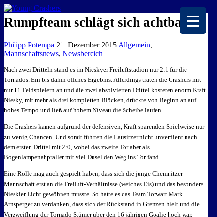
EISKALTE LEIDENSCHAFT
Rumpfteam schlägt sich achtbar
Philipp Potempa
21. Dezember 2015
Allgemein
,
Mannschaftsnews
,
Newsbereich
Nach zwei Dritteln stand es im Nieskyer Freiluftstadion nur 2:1 für die
Tornados. Ein bis dahin offenes Ergebnis. Allerdings traten die Crashers mit
nur 11 Feldspielern an und die zwei absolvierten Drittel kosteten enorm Kraft.
Niesky, mit mehr als drei kompletten Blöcken, drückte von Beginn an auf
hohes Tempo und ließ auf hohem Niveau die Scheibe laufen.
Die Crashers kamen aufgrund der defensiven, Kraft sparenden Spielweise nur
zu wenig Chancen. Und somit führten die Lausitzer nicht unverdient nach
dem ersten Drittel mit 2:0, wobei das zweite Tor aber als
Bogenlampenabpraller mit viel Dusel den Weg ins Tor fand.
Eine Rolle mag auch gespielt haben, dass sich die junge Chemnitzer
Mannschaft erst an die Freiluft-Verhältnisse (weiches Eis) und das besondere
Nieskier Licht gewöhnen musste. So hatte es das Team Torwart Mark
Arnsperger zu verdanken, dass sich der Rückstand in Grenzen hielt und die
Verzweiflung der Tornado Stümer über den 16 jährigen Goalie hoch war.