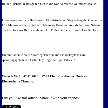
Beide Crashers-Teams gehen nun in die wohlverdiente Weihnachtspause.
Interessantes und erwähnenswert: Ein historischer Sieg gelang der Chemnitzer
U12 Mannschaft am 4. Advent. Als erstes Team konnten sie in dieser Saison
die Eisbären aus Berlin schlagen. Am Ende stand ein tolles 7:4 zu Buche.
Hiermit laden wir alle Sportbegeisterten und Eishockeyfans zum
spannungsgeladenen Eishockey Regionalliga Derby ein.
Wann & Wo? –
02.01.2016 – 17:30 Uhr – Crashers vs. Outlaws –
Eissporthalle Chemnitz
Did you like this article? Share it with your friends!