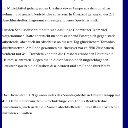
Im Mitteldrittel gelang es den Crashers etwas Tempo aus dem Spiel zu
nehmen und gezielt Nadelstiche zu setzen. In Überzahl gelang so der 2:1
Anschlusstreffer. Insgesamt ein ausgeglichener Spielabschnitt.
Für den Schlussabschnitt hatte sich das junge Chemnitzer Team viel
vorgenommen, hatte aber nicht mehr ausreichend Power, sich gegen stark
arbeitende, aber auch im Abschluss an diesem Tag glücklichere Tornados
durchzusetzen. Am Ende gewannen die Nieskyer vor ca. 550 Zuschauern
verdient mit 4:1. Trotzdem konnten die Crashers erhobenen Hauptes die
Heimreise antreten. Gegen die in dieser Saison noch ungeschlagenen
Lausitzer spielten die Crashers diszipliniert und am Rande ihrer Kräfte.
Die Chemnitzer U19 gewann indes das Sonntagsderby in Dresden knapp mit
4:3. Damit untermauerten die Schützlinge von Tobias Rentzsch ihre
Ambitionen, auch in den die Saison abschließenden Play-Offs ein Wörtchen
mitreden zu wollen.