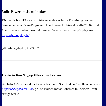
Volle Power im Jump´n play
Für die U7 bis U13 stand am Wochenende das letzte Eistraining vor den
Sommerferien auf dem Programm. Anschließend tobten sich alle 2010er und
11er zum Saisonabschluss bei unserem Vereinssponsor Jump´n play aus.
https://jumpnplay.de
/:
[slideshow_deploy id=’3717′]
Heiße Action & gegrilltes vom Trainer
Auch die U20 feierte ihren Saisonabschluss. Nach heißen Kart-Rennen in der
http://www.powerhall.de
/ grillte Trainer Tobias Rentzsch mit seinem Team
saftige Steaks: