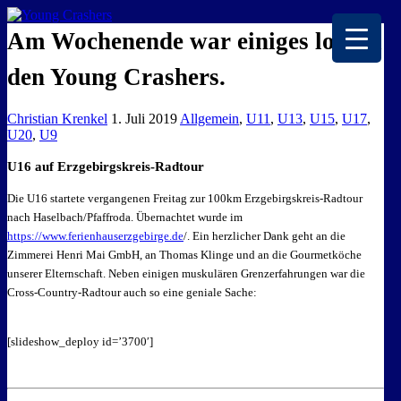
EISKALTE LEIDENSCHAFT
Am Wochenende war einiges los bei
den Young Crashers.
Christian Krenkel
1. Juli 2019
Allgemein
,
U11
,
U13
,
U15
,
U17
,
U20
,
U9
U16 auf Erzgebirgskreis-Radtour
Die U16 startete vergangenen Freitag zur 100km Erzgebirgskreis-Radtour
nach Haselbach/Pfaffroda. Übernachtet wurde im
https://www.ferienhauserzgebirge.de
/. Ein herzlicher Dank geht an die
Zimmerei Henri Mai GmbH, an Thomas Klinge und an die Gourmetköche
unserer Elternschaft. Neben einigen muskulären Grenzerfahrungen war die
Cross-Country-Radtour auch so eine geniale Sache:
[slideshow_deploy id=’3700′]