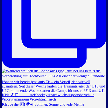
Klappe die 2️⃣! 🤩☀️ Sommer, Sonne und jede Menge