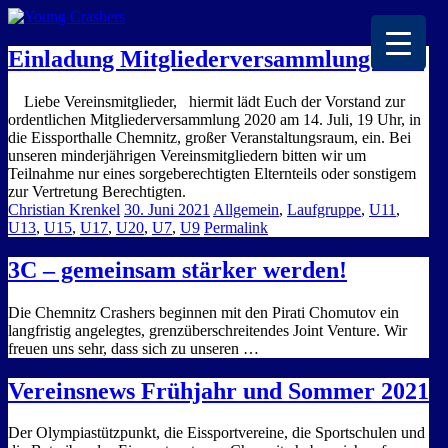
EISKALTE LEIDENSCHAFT
Einladung Mitgliederversammlung 2020
Liebe Vereinsmitglieder, hiermit lädt Euch der Vorstand zur
ordentlichen Mitgliederversammlung 2020 am 14. Juli, 19 Uhr, in
die Eissporthalle Chemnitz, großer Veranstaltungsraum, ein. Bei
unseren minderjährigen Vereinsmitgliedern bitten wir um
Teilnahme nur eines sorgeberechtigten Elternteils oder sonstigem
zur Vertretung Berechtigten.
Christian Krenkel
30. Juni 2021
Allgemein
,
Laufgruppe
,
U11
,
U13
,
U15
,
U17
,
U20
,
U7
,
U9
Permalink
3C – gemeinsam stärker werden!
Die Chemnitz Crashers beginnen mit den Pirati Chomutov ein
langfristig angelegtes, grenzüberschreitendes Joint Venture. Wir
freuen uns sehr, dass sich zu unseren …
Vereinsnews Frühjahr und Sommer 2021
Der Olympiastützpunkt, die Eissportvereine, die Sportschulen und