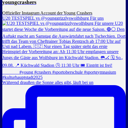
youngcrashers
Offizieller Instagram Account der Young Crashers
U20 TESTSPIEL vs @younggrizzlyswolfsburg Für uns
Während draußen die Sonne alles gibt, läuft bei un