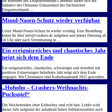
die Betreiber des Eissportzentrums Chemnitz haben sich auf
Initiative des Obmanns Eiskunstlauf des Sächsischen
Eissportverbands …
Mund-Nasen-Schutz wieder verfügbar
Unser Mund-Nasen-Schutz ist wieder vorrätig. Eure Bestellung
könnt ihr über info@crashers.de aufgeben und immer Dienstag ab
16 Uhr oder nach Vereinbarung in …
Ein ereignisreiches und chaotisches Jahr
neigt sich dem Ende
Ein ereignisreiches, chaotisches, schwieriges und trotzdem mit
positiven Erinnerungen behaftetes Jahr neigt sich dem Ende
entgegen. Wir Chemnitzer sind Kulturhauptstadt 2025 geworden,
„Hohoho – Crashers-Weihnachts-
Puckspiel“
Die Wochenenden ohne Eishockey sind echt hart. Leider wird
dieses Jahr aufgrund der anhaltend hohen Infektionszahlen auch