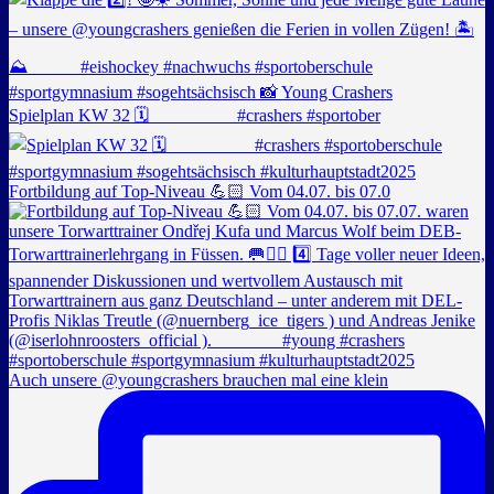
Spielplan KW 32 🗓️ _________ #crashers #sportober
Fortbildung auf Top-Niveau 💪🏻 Vom 04.07. bis 07.0
Auch unsere @youngcrashers brauchen mal eine klein