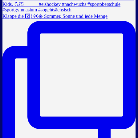
Klappe die 2️⃣! 🤩☀️ Sommer, Sonne und jede Menge