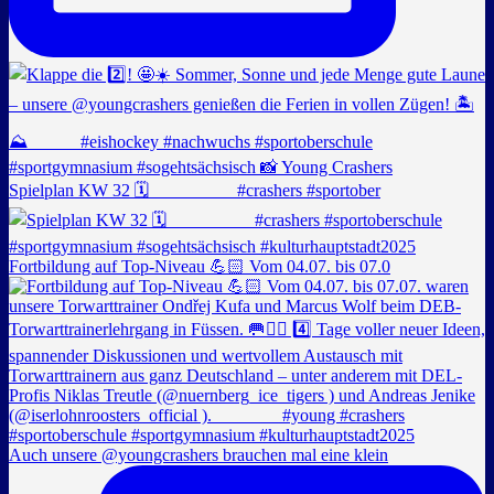
Spielplan KW 32 🗓️ _________ #crashers #sportober
Fortbildung auf Top-Niveau 💪🏻 Vom 04.07. bis 07.0
Auch unsere @youngcrashers brauchen mal eine klein