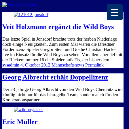
EISKALTE LEIDENSCHAFT
Veit Holzmann ergänzt die Wild Boys
Das letzte Spiel in Jonsdorf brachte trotz der herben Niederlage
doch einige Neuigkeiten. Zum ersten Mal waren die Dresdner
Förderlizenz-Spieler Gregor Stein und Goalie Christian Hacker
live im Einsatz für die Wild Boys zu sehen. Vor allem aber lief mit
der Rückennummer 16 ein Spieler aufs Eis, der bisher dem …
sysadmin
4. Oktober 2012
Mannschaftsnews
Permalink
Georg Albrecht erhält Doppellizenz
Der 23-jährige Georg Albrecht von den Wild Boys Chemnitz wird
künftig nicht nur für das blau-gelbe Team, sondern auch für den
Kooperationspartner …
Eric Müller