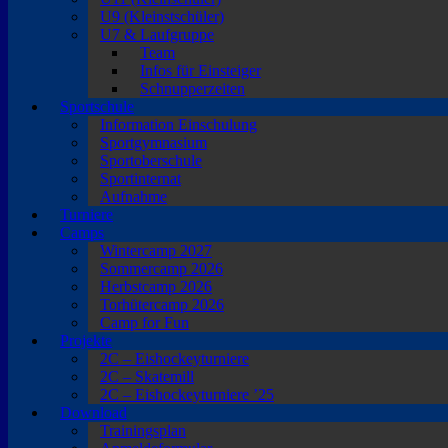
U9 (Kleinstschüler)
U7 & Laufgruppe
Team
Infos für Einsteiger
Schnupperzeiten
Sportschule
Information Einschulung
Sportgymnasium
Sportoberschule
Sportinternat
Aufnahme
Turniere
Camps
Wintercamp 2027
Sommercamp 2026
Herbstcamp 2026
Torhütercamp 2026
Camp for Fun
Projekte
2C – Eishockeyturniere
2C – Skatemill
2C – Eishockeyturniere ’25
Download
Trainingsplan