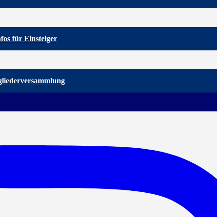
nfos für Einsteiger
gliederversammlung