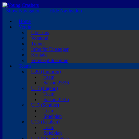
EISKALTE LEIDENSCHAFT
Show Navigation
Hide Navigation
Home
Verein
Über uns
Vorstand
Trainer
Infos für Einsteiger
Kontakt
Vereinsphilosophie
Teams
U20 (Junioren)
Team
Saison 25/26
U17 (Jugend)
Team
Saison 25/26
U15 (Schüler)
Team
Spielplan
U13 (Knaben)
Team
Spielplan
U11 (Kleinschüler)