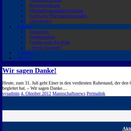
Anmeldeformular
Beitragsordnung
Pflichtarbeitsstundenordnung
Nachweis Pflichtarbeitsstunden
Ehrenkodex
Partner
Sponsoren
Projektpartner
Förderverein Ice-Kids
„Werde Buspate!“
Crashers
TryOut
Wir sagen Danke!
Heute, zum 31. Juli geht Einer in den verdienten Ruhestand, der den
begleitet hat. – Wir sagen Danke…
sysadmin
4. Oktober 2012
Mannschaftsnews
Permalink
Aktu