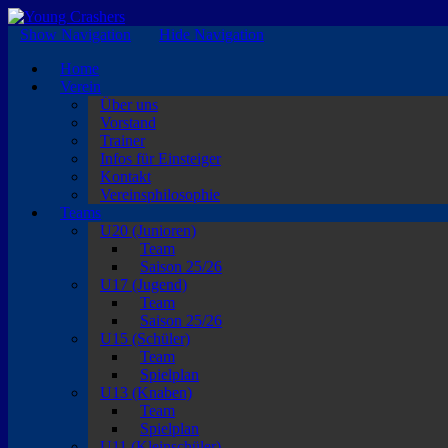
EISKALTE LEIDENSCHAFT
Show Navigation
Hide Navigation
Home
Verein
Über uns
Vorstand
Trainer
Infos für Einsteiger
Kontakt
Vereinsphilosophie
Teams
U20 (Junioren)
Team
Saison 25/26
U17 (Jugend)
Team
Saison 25/26
U15 (Schüler)
Team
Spielplan
U13 (Knaben)
Team
Spielplan
U11 (Kleinschüler)