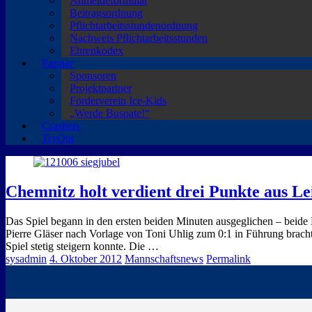
Anmeldeformular
Beitragsordnung
Pflichtarbeitsstundenordnung
Nachweis Pflichtarbeitsstunden
Ehrenkodex
Partner
Sponsoren
Projektpartner
Förderverein Ice-Kids
„Werde Buspate!“
Crashers
TryOut
Chemnitz holt verdient drei Punkte aus Le
Das Spiel begann in den ersten beiden Minuten ausgeglichen – beide
Pierre Gläser nach Vorlage von Toni Uhlig zum 0:1 in Führung bracht
Spiel stetig steigern konnte. Die …
sysadmin
4. Oktober 2012
Mannschaftsnews
Permalink