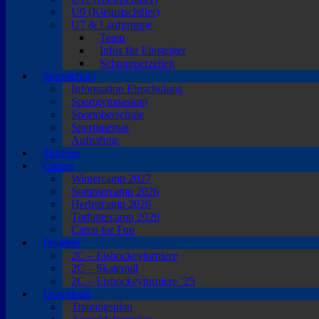
U9 (Kleinstschüler)
U7 & Laufgruppe
Team
Infos für Einsteiger
Schnupperzeiten
Sportschule
Information Einschulung
Sportgymnasium
Sportoberschule
Sportinternat
Aufnahme
Turniere
Camps
Wintercamp 2027
Sommercamp 2026
Herbstcamp 2026
Torhütercamp 2026
Camp for Fun
Projekte
2C – Eishockeyturniere
2C – Skatemill
2C – Eishockeyturniere ’25
Download
Trainingsplan