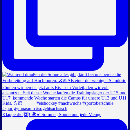
Klappe die 2️⃣! 🤩☀️ Sommer, Sonne und jede Menge