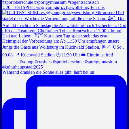
U20 TESTSPIEL vs @younggrizzlyswolfsburg Für uns
Während draußen die Sonne alles gibt, läuft bei un