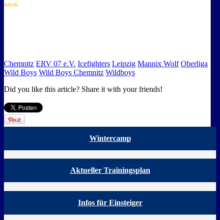
wird
.
Chemnitz
ERV 07 e.V.
Icefighters
Leipzig
Mannix Wolf
Oberliga
Wild Boys
Wild Boys Chemnitz
Wildboys
Did you like this article? Share it with your friends!
Wintercamp
Aktueller Trainingsplan
Infos für Einsteiger