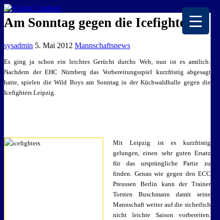
EISKALTE LEIDENSCHAFT
Am Sonntag gegen die Icefighters
sysadmin
5. Mai 2012
Mannschaftsnews
Es ging ja schon ein leichtes Gerücht durchs Web, nun ist es amtlich:
Nachdem der EHC Nürnberg das Vorbereitungsspiel kurzfristig abgesagt
hatte, spielen die Wild Boys am Sonntag in der Küchwaldhalle gegen die
Icefighters Leipzig.
Mit Leipzig ist es kurzfristig
gelungen, einen sehr guten Ersatz
für das ursprüngliche Partie zu
finden. Genau wie gegen den ECC
Preussen Berlin kann der Trainer
Torsten Buschmann damit seine
Mannschaft weiter auf die sicherlich
nicht leichte Saison vorbereiten.