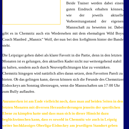
Beide Trainer werden dabei einen
guten Eindruck erhalten können,
wie der jeweils aktuelle
Vorbereitungsstand der eigenen
Mannschaft zu bewerten ist. Dabei
gibt es in Chemnitz auch ein Wiedersehen mit dem ehemaligen Wild Boys
Coach Manfred „Mannix“ Wolf, der nun bei den Icefightern hinter der Bande
steht.
Die Leipziger gehen dabei als klarer Favorit in die Partie, denn in den letzten
Monaten ist es gelungen, den aktuellen Kader nicht nur weitestgehend stabil
zu halten, sondern auch durch Neuverpflichtungen klar zu verstärken.
Chemnitz hingegen wird natürlich alles daran setzen, dem Favoriten Paroli zu
bieten. Ob das gelingen kann, davon können sich die Freunde des Chemnitzer
Eishockeys am Sonntag überzeugen, wenn die Mannschaften um 17:00 Uhr
zum Bully auflaufen.
Anzumerken ist am Ende vielleicht noch, dass man auf beiden Seiten in den
letzten Monaten mit diversen Herausforderungen jenseits der sportlichen
Ebene zu kämpfen hatte und dass man sich in dieser Hinsicht dazu
beglückwünschen kann, dass es sowohl in Chemnitz wie auch in Leipzig
weiter hochklassiges Oberliga-Eishockey am jeweiligen Standort geben