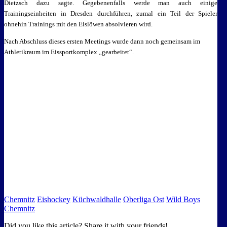
Dietzsch dazu sagte. Gegebenenfalls werde man auch einige
Trainingseinheiten in Dresden durchführen, zumal ein Teil der Spieler
ohnehin Trainings mit den Eislöwen absolvieren wird.
Nach Abschluss dieses ersten Meetings wurde dann noch gemeinsam im
Athletikraum im Eissportkomplex „gearbeitet“.
Chemnitz
Eishockey
Küchwaldhalle
Oberliga Ost
Wild Boys
Chemnitz
Did you like this article? Share it with your friends!