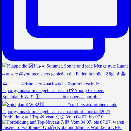
Spielplan KW 32 🗓️ _________ #crashers #sportober
Fortbildung auf Top-Niveau 💪🏻 Vom 04.07. bis 07.0