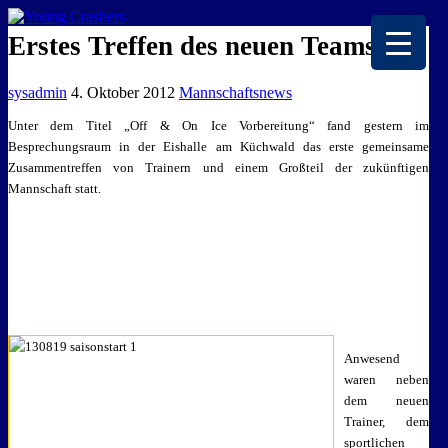
EISKALTE LEIDENSCHAFT
Erstes Treffen des neuen Teams
sysadmin
4. Oktober 2012
Mannschaftsnews
Unter dem Titel „Off & On Ice Vorbereitung“ fand gestern im
Besprechungsraum in der Eishalle am Küchwald das erste gemeinsame
Zusammentreffen von Trainern und einem Großteil der zukünftigen
Mannschaft statt.
Anwesend
waren neben
dem neuen
Trainer, dem
sportlichen