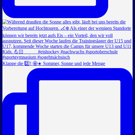
Klappe die 2️⃣! 🤩☀️ Sommer, Sonne und jede Menge