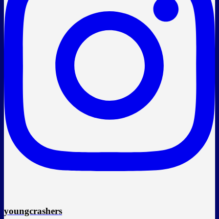
youngcrashers