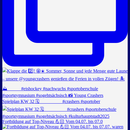
Spielplan KW 32 🗓️ _________ #crashers #sportober
Fortbildung auf Top-Niveau 💪🏻 Vom 04.07. bis 07.0