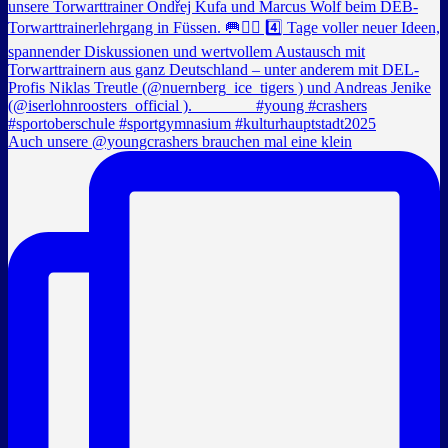
Auch unsere @youngcrashers brauchen mal eine klein