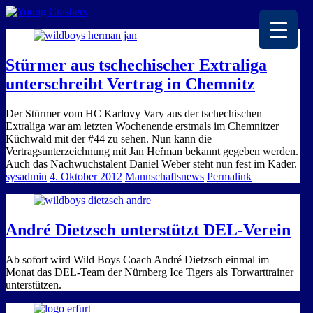
EISKALTE LEIDENSCHAFT
Stürmer aus tschechischer Extraliga
unterschreibt Vertrag in Chemnitz
Der Stürmer vom HC Karlovy Vary aus der tschechischen
Extraliga war am letzten Wochenende erstmals im Chemnitzer
Küchwald mit der #44 zu sehen. Nun kann die
Vertragsunterzeichnung mit Jan Heřman bekannt gegeben werden.
Auch das Nachwuchstalent Daniel Weber steht nun fest im Kader.
sysadmin
4. Oktober 2012
Mannschaftsnews
Permalink
André Dietzsch unterstützt DEL-Verein
Ab sofort wird Wild Boys Coach André Dietzsch einmal im
Monat das DEL-Team der Nürnberg Ice Tigers als Torwarttrainer
unterstützen.