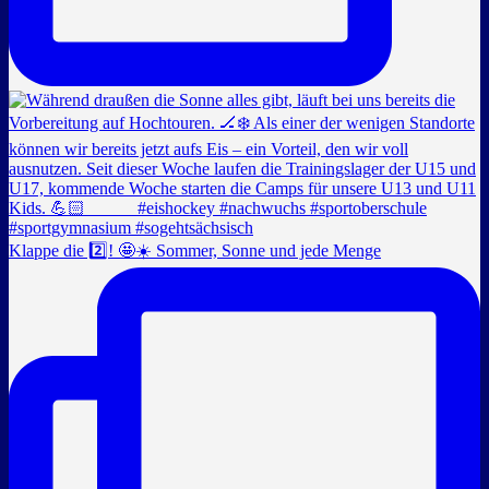
Klappe die 2️⃣! 🤩☀️ Sommer, Sonne und jede Menge