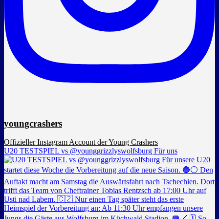
youngcrashers
Offizieller Instagram Account der Young Crashers
U20 TESTSPIEL vs @younggrizzlyswolfsburg Für uns