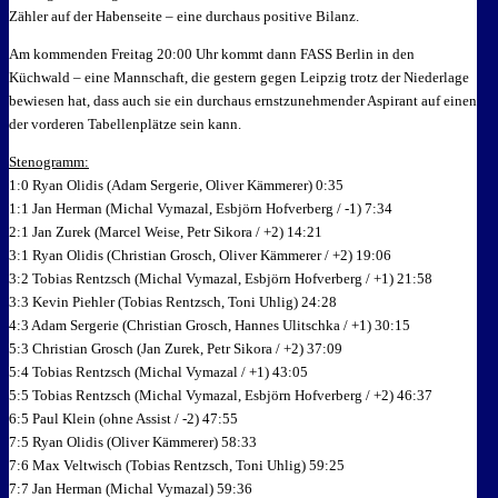
Zähler auf der Habenseite – eine durchaus positive Bilanz.
Am kommenden Freitag 20:00 Uhr kommt dann FASS Berlin in den
Küchwald – eine Mannschaft, die gestern gegen Leipzig trotz der Niederlage
bewiesen hat, dass auch sie ein durchaus ernstzunehmender Aspirant auf einen
der vorderen Tabellenplätze sein kann.
Stenogramm:
1:0 Ryan Olidis (Adam Sergerie, Oliver Kämmerer) 0:35
1:1 Jan Herman (Michal Vymazal, Esbjörn Hofverberg / -1) 7:34
2:1 Jan Zurek (Marcel Weise, Petr Sikora / +2) 14:21
3:1 Ryan Olidis (Christian Grosch, Oliver Kämmerer / +2) 19:06
3:2 Tobias Rentzsch (Michal Vymazal, Esbjörn Hofverberg / +1) 21:58
3:3 Kevin Piehler (Tobias Rentzsch, Toni Uhlig) 24:28
4:3 Adam Sergerie (Christian Grosch, Hannes Ulitschka / +1) 30:15
5:3 Christian Grosch (Jan Zurek, Petr Sikora / +2) 37:09
5:4 Tobias Rentzsch (Michal Vymazal / +1) 43:05
5:5 Tobias Rentzsch (Michal Vymazal, Esbjörn Hofverberg / +2) 46:37
6:5 Paul Klein (ohne Assist / -2) 47:55
7:5 Ryan Olidis (Oliver Kämmerer) 58:33
7:6 Max Veltwisch (Tobias Rentzsch, Toni Uhlig) 59:25
7:7 Jan Herman (Michal Vymazal) 59:36