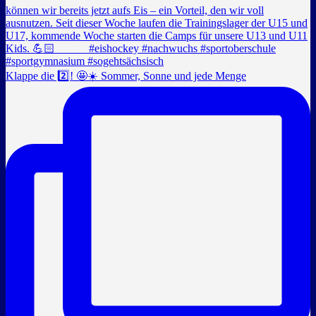
Klappe die 2️⃣! 🤩☀️ Sommer, Sonne und jede Menge