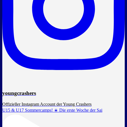
youngcrashers
Offizieller Instagram Account der Young Crashers
U15 & U17 Sommercamps! ☀️ Die erste Woche der Sai