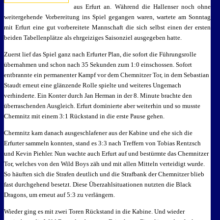
aus Erfurt an. Während die Hallenser noch ohne
weitergehende Vorbereitung ins Spiel gegangen waren, wartete am Sonntag
mit Erfurt eine gut vorbereitete Mannschaft die sich selbst einen der ersten
beiden Tabellenplätze als ehrgeiziges Saisonziel ausgegeben hatte.
Zuerst lief das Spiel ganz nach Erfurter Plan, die sofort die Führungsrolle
übernahmen und schon nach 35 Sekunden zum 1:0 einschossen. Sofort
entbrannte ein permanenter Kampf vor dem Chemnitzer Tor, in dem Sebastian
Staudt erneut eine glänzende Rolle spielte und weiteres Ungemach
verhinderte. Ein Konter durch Jan Herman in der 8. Minute brachte den
überraschenden Ausgleich. Erfurt dominierte aber weiterhin und so musste
Chemnitz mit einem 3:1 Rückstand in die erste Pause gehen.
Chemnitz kam danach ausgeschlafener aus der Kabine und ehe sich die
Erfurter sammeln konnten, stand es 3:3 nach Treffern von Tobias Rentzsch
und Kevin Piehler. Nun wachte auch Erfurt auf und bestürmte das Chemnitzer
Tor, welches von den Wild Boys zäh und mit allen Mitteln verteidigt wurde.
So häuften sich die Strafen deutlich und die Strafbank der Chemnitzer blieb
fast durchgehend besetzt. Diese Überzahlsituationen nutzten die Black
Dragons, um erneut auf 5:3 zu verlängern.
Wieder ging es mit zwei Toren Rückstand in die Kabine. Und wieder