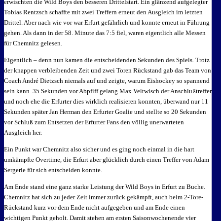
erwischten die Wild Boys den besseren Drittelstart. Ein glänzend aufgelegter
Tobias Rentzsch schaffte mit zwei Treffern erneut den Ausgleich im letzten
Drittel. Aber nach wie vor war Erfurt gefährlich und konnte erneut in Führung
gehen. Als dann in der 58. Minute das 7:5 fiel, waren eigentlich alle Messen
für Chemnitz gelesen.
Eigentlich – denn nun kamen die entscheidenden Sekunden des Spiels. Trotz
der knappen verbleibenden Zeit und zwei Toren Rückstand gab das Team von
Coach André Dietzsch niemals auf und zeigte, warum Eishockey so spannend
sein kann. 35 Sekunden vor Abpfiff gelang Max Veltwisch der Anschlußtreffer
und noch ehe die Erfurter dies wirklich realisieren konnten, überwand nur 11
Sekunden später Jan Herman den Erfurter Goalie und stellte so 20 Sekunden
vor Schluß zum Entsetzen der Erfurter Fans den völlig unerwarteten
Ausgleich her.
Ein Punkt war Chemnitz also sicher und es ging noch einmal in die hart
umkämpfte Overtime, die Erfurt aber glücklich durch einen Treffer von Adam
Sergerie für sich entscheiden konnte.
Am Ende stand eine ganz starke Leistung der Wild Boys in Erfurt zu Buche.
Chemnitz hat sich zu jeder Zeit immer zurück gekämpft, auch beim 2-Tore-
Rückstand kurz vor dem Ende nicht aufgegeben und am Ende einen
wichtigen Punkt geholt. Damit stehen am ersten Saisonwochenende vier