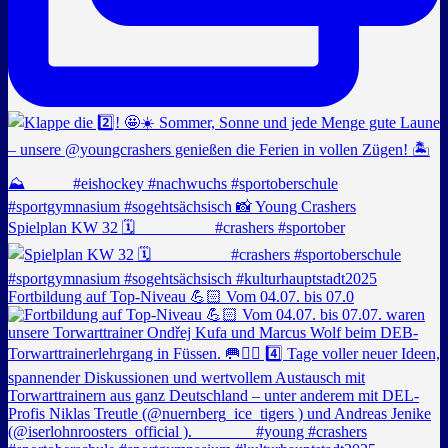
Spielplan KW 32 🗓️ _________ #crashers #sportober
Fortbildung auf Top-Niveau 💪🏻 Vom 04.07. bis 07.0