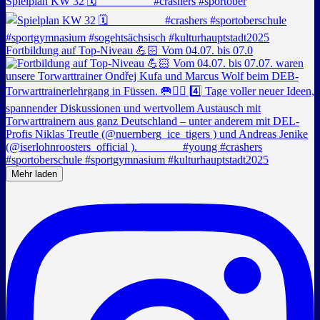
Spielplan KW 32 🗓️ _________ #crashers #sportober
Fortbildung auf Top-Niveau 💪🏻 Vom 04.07. bis 07.0
Mehr laden