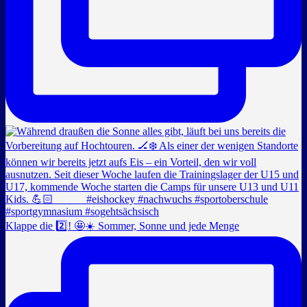
Klappe die 2️⃣! 🤩☀️ Sommer, Sonne und jede Menge