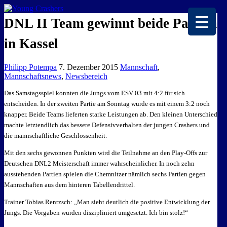
EISKALTE LEIDENSCHAFT
DNL II Team gewinnt beide Partien
in Kassel
Philipp Potempa
7. Dezember 2015
Mannschaft
,
Mannschaftsnews
,
Newsbereich
Das Samstagsspiel konnten die Jungs vom ESV 03 mit 4:2 für sich
entscheiden. In der zweiten Partie am Sonntag wurde es mit einem 3:2 noch
knapper. Beide Teams lieferten starke Leistungen ab. Den kleinen Unterschied
machte letztendlich das bessere Defensivverhalten der jungen Crashers und
die mannschaftliche Geschlossenheit.
Mit den sechs gewonnen Punkten wird die Teilnahme an den Play-Offs zur
Deutschen DNL2 Meisterschaft immer wahrscheinlicher. In noch zehn
ausstehenden Partien spielen die Chemnitzer nämlich sechs Partien gegen
Mannschaften aus dem hinteren Tabellendrittel.
Trainer Tobias Rentzsch: „Man sieht deutlich die positive Entwicklung der
Jungs. Die Vorgaben wurden diszipliniert umgesetzt. Ich bin stolz!“