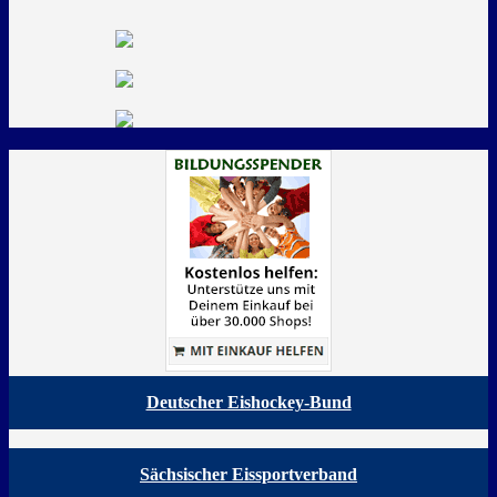
Deutscher Eishockey-Bund
Sächsischer Eissportverband