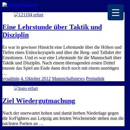
EISKALTE LEIDENSCHAFT
Eine Lehrstunde über Taktik und
Disziplin
Es war in gewisser Hinsicht eine Lehrstunde über die Höhen und
Tiefen eines Eishockeyspiels und über die Berg- und Talfahrt der
Emotionen. Und es war eine Lehrstunde für die Mannschaft über
Taktik und Disziplin. Nach einem überragenden ersten Drittel
musste das Spiel am Ende dann doch noch mit einem unnötigen
…
sysadmin
4. Oktober 2012
Mannschaftsnews
Permalink
Ziel Wiedergutmachung
Nach der unerwartet hohen und damit herben Niederlage gegen
die IceFighters aus Leipzig am letzten Wochenende stehen nun die
nächsten Partien an …