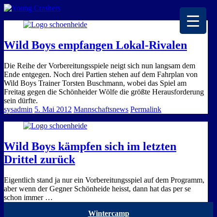
EISKALTE LEIDENSCHAFT
Wild Boys empfangen Lokal-Rivalen
Die Reihe der Vorbereitungsspiele neigt sich nun langsam dem
Ende entgegen. Noch drei Partien stehen auf dem Fahrplan von
Wild Boys Trainer Torsten Buschmann, wobei das Spiel am
Freitag gegen die Schönheider Wölfe die größte Herausforderung
sein dürfte.
sysadmin
5. Mai 2012
Mannschaftsnews
Permalink
Wild Boys kämpfen sich im letzten
Drittel zurück
Eigentlich stand ja nur ein Vorbereitungsspiel auf dem Programm,
aber wenn der Gegner Schönheide heisst, dann hat das per se
schon immer …
Wintercamp