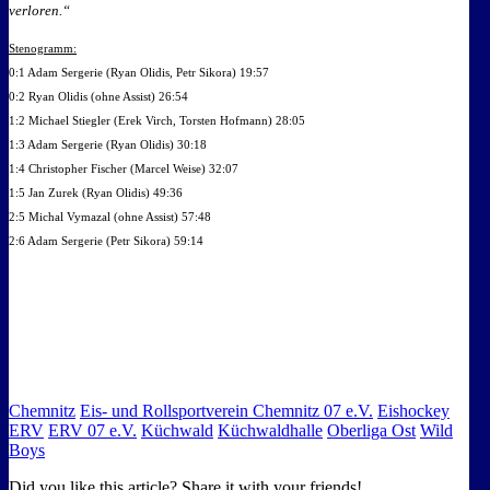
verloren.“
Stenogramm:
0:1 Adam Sergerie (Ryan Olidis, Petr Sikora) 19:57
0:2 Ryan Olidis (ohne Assist) 26:54
1:2 Michael Stiegler (Erek Virch, Torsten Hofmann) 28:05
1:3 Adam Sergerie (Ryan Olidis) 30:18
1:4 Christopher Fischer (Marcel Weise) 32:07
1:5 Jan Zurek (Ryan Olidis) 49:36
2:5 Michal Vymazal (ohne Assist) 57:48
2:6 Adam Sergerie (Petr Sikora) 59:14
Chemnitz
Eis- und Rollsportverein Chemnitz 07 e.V.
Eishockey
ERV
ERV 07 e.V.
Küchwald
Küchwaldhalle
Oberliga Ost
Wild
Boys
Did you like this article? Share it with your friends!