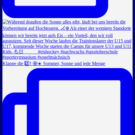
Klappe die 2️⃣! 🤩☀️ Sommer, Sonne und jede Menge