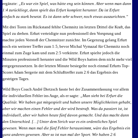
ergänzte:
„Es war ein Spiel, was hätte eng sein können. Aber wenn man dann
1:4 zurückliegt, dann spielt das Erfurt komplett herunter. Da ist Erfurt
einfach zu stark besetzt. Es ist dann sehr schwer, noch etwas auszurichten.“
Mit drei Toren im Rückstand fehlte Chemnitz im letzten Drittel die Kraft, das
Spiel zu drehen. Erfurt verteidigte nun professionell den Vorsprung und
machte jeden Vorstoß der Chemnitzer zunichte. Im Gegenzug gelang Erfurt
noch ein weiterer Treffer zum 1:5, bevor Michal Vymazal für Chemnitz noch
einmal zum Zuge kam und zum 2:5 verkürzte. Erfurt spielte jedoch die
Minuten professionell herunter und die Wild Boys hatten dem nicht mehr viel
entgegenzusetzen. In der letzten Minute besiegelte noch einmal Erfurts Top-
Scorer Adam Sergerie mit dem Schlußtreffer zum 2:6 das Ergebnis des
gestrigen Tages.
Wild Boys Coach André Dietzsch fasste bei der Zusammenfassung vor allem
die individuellen Fehler ins Auge, als er sagte:
„Man sieht bei Erfurt die
Qualität. Wir haben gut mitgespielt und haben unsere Möglichkeiten gehabt,
aber wir machen einen Fehler und der wird bestraft. Was da passiert ist, ist
individuell, aber wir haben heute fünf davon gemacht. Und das macht dann
den Unterschied. […] Unter dem Strich war es ein ordentliches Spiel
gewesen. Wenn man mal die fünf Fehler herausnimmt, wäre das Ergebnis ein
ganz anderes gewesen. Aber so ist nun mal der Sport. Wir haben 2:6