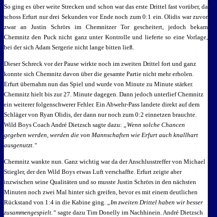
So ging es über weite Strecken und schon war das erste Drittel fast vorüber, da
schoss Erfurt nur drei Sekunden vor Ende noch zum 0:1 ein. Olidis war zuvor
zwar an Justin Schrörs im Chemnitzer Tor gescheitert, jedoch bekam
Chemnitz den Puck nicht ganz unter Kontrolle und lieferte so eine Vorlage,
bei der sich Adam Sergerie nicht lange bitten ließ.
Dieser Schreck vor der Pause wirkte noch im zweiten Drittel fort und ganz
konnte sich Chemnitz davon über die gesamte Partie nicht mehr erholen.
Erfurt übernahm nun das Spiel und wurde von Minute zu Minute stärker.
Chemnitz hielt bis zur 27. Minute dagegen. Dann jedoch unterlief Chemnitz
ein weiterer folgenschwerer Fehler. Ein Abwehr-Pass landete direkt auf dem
Schläger von Ryan Olidis, der dann nur noch zum 0:2 einnetzen brauchte.
Wild Boys Coach André Dietzsch sagte dazu:
„Wenn solche Chancen
gegeben werden, werden die von Mannschaften wie Erfurt auch knallhart
ausgenutzt.“
Chemnitz wankte nun. Ganz wichtig war da der Anschlusstreffer von Michael
Stiegler, der den Wild Boys etwas Luft verschaffte. Erfurt zeigte aber
inzwischen seine Qualitäten und so musste Justin Schrörs in den nächsten
Minuten noch zwei Mal hinter sich greifen, bevor es mit einem deutlichen
Rückstand von 1:4 in die Kabine ging.
„Im zweiten Drittel haben wir besser
zusammengespielt.“
sagte dazu Tim Donelly im Nachhinein. André Dietzsch