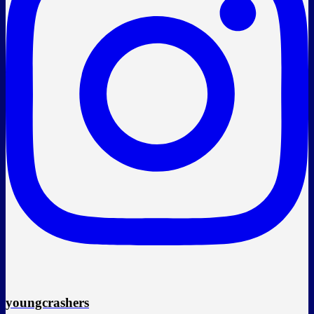
youngcrashers