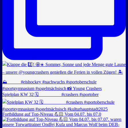
Spielplan KW 32 🗓️ _________ #crashers #sportober
Fortbildung auf Top-Niveau 💪🏻 Vom 04.07. bis 07.0