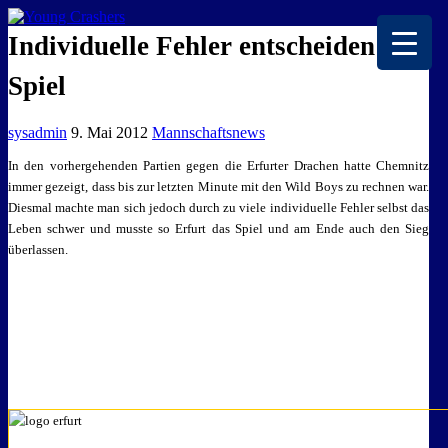
EISKALTE LEIDENSCHAFT
Individuelle Fehler entscheiden
Spiel
sysadmin
9. Mai 2012
Mannschaftsnews
In den vorhergehenden Partien gegen die Erfurter Drachen hatte Chemnitz
immer gezeigt, dass bis zur letzten Minute mit den Wild Boys zu rechnen war.
Diesmal machte man sich jedoch durch zu viele individuelle Fehler selbst das
Leben schwer und musste so Erfurt das Spiel und am Ende auch den Sieg
überlassen.